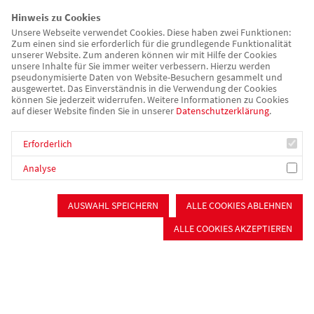
Selbsthilfefirma "Auf Draht"
Hinweis zu Cookies
Tagesstätten
Unsere Webseite verwendet Cookies. Diese haben zwei Funktionen:
Zum einen sind sie erforderlich für die grundlegende Funktionalität
Persönliches Budget
unserer Website. Zum anderen können wir mit Hilfe der Cookies
Betreutes Wohnen (WG, Einzelwohnen)
unsere Inhalte für Sie immer weiter verbessern. Hierzu werden
Stationäres Wohnen
pseudonymisierte Daten von Website-Besuchern gesammelt und
ausgewertet. Das Einverständnis in die Verwendung der Cookies
können Sie jederzeit widerrufen. Weitere Informationen zu Cookies
Beratung & Begleitung
auf dieser Website finden Sie in unserer
Datenschutzerklärung
.
Sozialpsychiatrischer Dienst
Schuldner- und Insolvenzberatung
Erforderlich
Gemeinsam Wege finden
Wohnungslosenhilfe Schwabach
Analyse
Gerontopsychiatrischer Fachdienst
Betreuungsverein
AUSWAHL SPEICHERN
ALLE COOKIES ABLEHNEN
Verpflegung & Catering
ALLE COOKIES AKZEPTIEREN
Catering
Offener Mittagstisch
Essen auf Rädern
Mitmachen