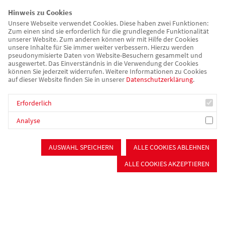
Kinderbetreuung
Hinweis zu Cookies
Schulkindbetreuung
Unsere Webseite verwendet Cookies. Diese haben zwei Funktionen:
Jugendarbeit
Zum einen sind sie erforderlich für die grundlegende Funktionalität
unserer Website. Zum anderen können wir mit Hilfe der Cookies
Integrationsarbeit
unsere Inhalte für Sie immer weiter verbessern. Hierzu werden
Sprachreisen
pseudonymisierte Daten von Website-Besuchern gesammelt und
ausgewertet. Das Einverständnis in die Verwendung der Cookies
Senioren &
können Sie jederzeit widerrufen. Weitere Informationen zu Cookies
Pflege
auf dieser Website finden Sie in unserer
Datenschutzerklärung
.
Stationäre Pflege
Kurzzeit- und Verhinderungspflege
Erforderlich
Beschützende Pflege
Analyse
Ambulante Pflege
Tagespflege
Wohnen für Senioren
AUSWAHL SPEICHERN
ALLE COOKIES ABLEHNEN
Seniorennetzwerk im Nürnberger Süden
ALLE COOKIES AKZEPTIEREN
Psychiatrie & Sucht
Sozialpsychiatrischer Dienst
Zuverdienst & Arbeitstherapie
Selbsthilfefirma "Auf Draht"
Tagesstätten