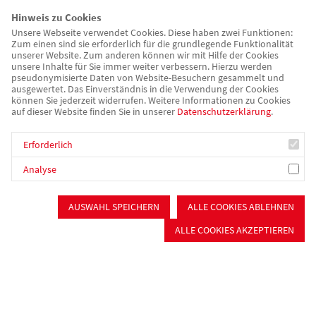
Haltungen an die Hand, um selbst PART-Basisseminare und
Hinweis zu Cookies
Auffrischungskurse im Kreisverband auszurichten. So sollen
Unsere Webseite verwendet Cookies. Diese haben zwei Funktionen:
mittelfristig alle Mitarbeitenden im Pflege- und
Zum einen sind sie erforderlich für die grundlegende Funktionalität
unserer Website. Zum anderen können wir mit Hilfe der Cookies
Psychiatriebereich von den ausgebildeten Trainer*innen die
unsere Inhalte für Sie immer weiter verbessern. Hierzu werden
PART-Ansätze zur Gewaltprävention erlernen. Mittlerweile
pseudonymisierte Daten von Website-Besuchern gesammelt und
ausgewertet. Das Einverständnis in die Verwendung der Cookies
wurden weitere Trainer*innen nachgeschult.
können Sie jederzeit widerrufen. Weitere Informationen zu Cookies
auf dieser Website finden Sie in unserer
Datenschutzerklärung
.
Die Seminare bestehen aus Informationsblöcken,
Selbstreflexionsphasen, Kleingruppenarbeit und
Erforderlich
Körperübungen.Das oberste Ziel des PART-Konzepts ist es
Analyse
dabei, die Persönlichkeitsrechte und die Würde der
Klient*innen in den Vordergrund zu stellen und Sicherheit für
AUSWAHL SPEICHERN
ALLE COOKIES ABLEHNEN
alle Beteiligten herzustellen.
ALLE COOKIES AKZEPTIEREN
Mehr Infos zu PART finden Sie hier.
Kontakt