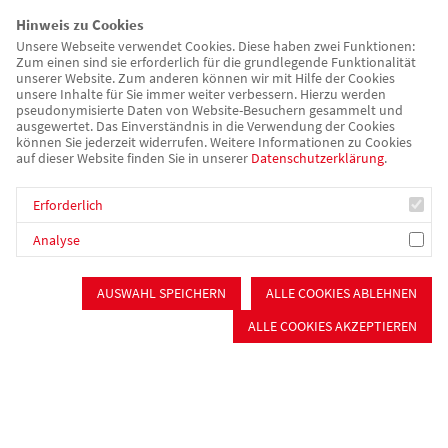
Unsere Tagesstätte „LebensTakt“ im Herzen der Stadt
Hinweis zu Cookies
Schwabach ist ein wohnortnahes, tagesstrukturierendes
Angebot für Menschen, die von einer psychischen Erkrankung
Unsere Webseite verwendet Cookies. Diese haben zwei Funktionen:
Zum einen sind sie erforderlich für die grundlegende Funktionalität
betroffen sind.
unserer Website. Zum anderen können wir mit Hilfe der Cookies
unsere Inhalte für Sie immer weiter verbessern. Hierzu werden
pseudonymisierte Daten von Website-Besuchern gesammelt und
ausgewertet. Das Einverständnis in die Verwendung der Cookies
können Sie jederzeit widerrufen. Weitere Informationen zu Cookies
auf dieser Website finden Sie in unserer
Datenschutzerklärung
.
Erforderlich
Analyse
AUSWAHL SPEICHERN
ALLE COOKIES ABLEHNEN
ALLE COOKIES AKZEPTIEREN
AWO Tagesstätte Gunzenhausen
Unsere Tagesstätte liegt am südöstlichen Rand der Stadt