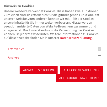
Hinweis zu Cookies
Unsere Webseite verwendet Cookies. Diese haben zwei Funktionen:
Zum einen sind sie erforderlich für die grundlegende Funktionalität
unserer Website. Zum anderen können wir mit Hilfe der Cookies
unsere Inhalte für Sie immer weiter verbessern. Hierzu werden
pseudonymisierte Daten von Website-Besuchern gesammelt und
ausgewertet. Das Einverständnis in die Verwendung der Cookies
können Sie jederzeit widerrufen. Weitere Informationen zu Cookies
auf dieser Website finden Sie in unserer
Datenschutzerklärung
.
Erforderlich
Essen auf Rädern
Analyse
Gesund und abwechslungsreich zu Hause genießen. Wir
beliefern Sie täglich mit einem frisch zubereiteten Menü.
AUSWAHL SPEICHERN
ALLE COOKIES ABLEHNEN
ALLE COOKIES AKZEPTIEREN
Kinder, Jugend & Familie
Kinderbetreuung
Schulkindbetreuung