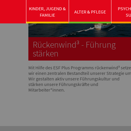
KINDER, JUGEND &
PSYCH
ALTER & PFLEGE
FAMILIE
S
Rückenwind³ - Führung
stärken
Mit Hilfe des ESF Plus Programms rückenwind³ setz
wir einen zentralen Bestandteil unserer Strategie um
Wir gestalten aktiv unsere Führungskultur und
stärken unsere Führungskräfte und
Mitarbeiter*innen.