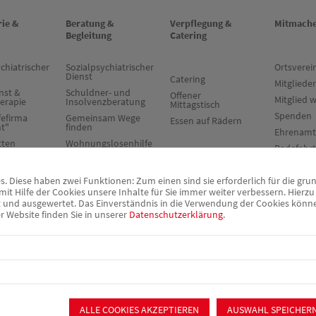
rie &
Beratung &
Verpflegung &
Mitmach
Begleitung
Catering
chiatrischer
Sozialpsychiatrischer
Ortsverei
Dienst
Catering
Mitglieder
nst &
Schuldner- und
Offener
Mitglied 
herapie
Insolvenzberatung
Mittagstisch
Spenden
fefirma
Gemeinsam Wege
Essen auf Rädern
ht"
finden
Ehrenamt
tten
Wohnungslosenhilfe
Badefahr
Schwabach
ches
Gerontopsychiatrischer
Fachdienst
 Diese haben zwei Funktionen: Zum einen sind sie erforderlich für die gru
es Wohnen
it Hilfe der Cookies unsere Inhalte für Sie immer weiter verbessern. Hier
Betreuungsverein
hnen)
nd ausgewertet. Das Einverständnis in die Verwendung der Cookies können 
r Website finden Sie in unserer
Datenschutzerklärung
.
res
ALLE COOKIES AKZEPTIEREN
AUSWAHL SPEICHER