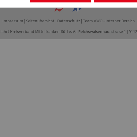
Impressum
|
Seitenübersicht
|
Datenschutz
|
Team AWO - Interner Bereich
fahrt Kreisverband Mittelfranken-Süd e. V. | Reichswaisenhausstraße 1 | 91