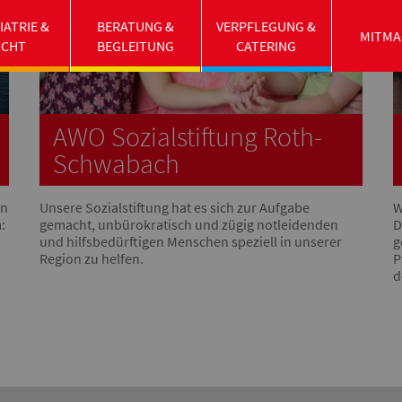
IATRIE &
BERATUNG &
VERPFLEGUNG &
MITMA
UCHT
BEGLEITUNG
CATERING
AWO Sozialstiftung Roth-
Schwabach
en
Unsere Sozialstiftung hat es sich zur Aufgabe
W
:
gemacht, unbürokratisch und zügig notleidenden
D
und hilfsbedürftigen Menschen speziell in unserer
g
Region zu helfen.
P
d