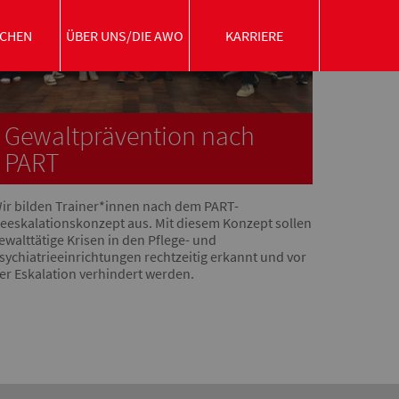
CHEN
ÜBER UNS/DIE AWO
KARRIERE
Gewaltprävention nach
PART
ir bilden Trainer*innen nach dem PART-
eeskalationskonzept aus. Mit diesem Konzept sollen
ewalttätige Krisen in den Pflege- und
sychiatrieeinrichtungen rechtzeitig erkannt und vor
er Eskalation verhindert werden.