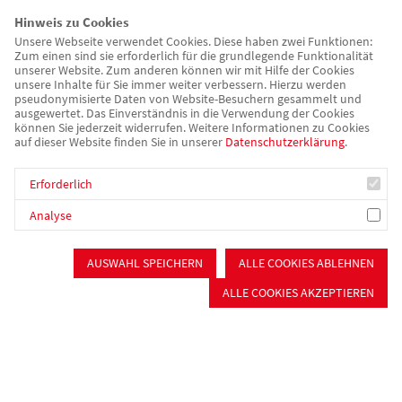
Hinweis zu Cookies
Unsere Webseite verwendet Cookies. Diese haben zwei Funktionen:
Zum einen sind sie erforderlich für die grundlegende Funktionalität
unserer Website. Zum anderen können wir mit Hilfe der Cookies
unsere Inhalte für Sie immer weiter verbessern. Hierzu werden
pseudonymisierte Daten von Website-Besuchern gesammelt und
ausgewertet. Das Einverständnis in die Verwendung der Cookies
können Sie jederzeit widerrufen. Weitere Informationen zu Cookies
auf dieser Website finden Sie in unserer
Datenschutzerklärung
.
Erforderlich
Analyse
awo-mfrs.de
Über uns/Die AWO
AWO Sozialstiftung Roth-Schwabach
AUSWAHL SPEICHERN
ALLE COOKIES ABLEHNEN
Die AWO Sozialstiftung Roth-
ALLE COOKIES AKZEPTIEREN
Schwabach
Regelmäßig sind wir erschüttert, wenn wir Kenntnis erlangen,