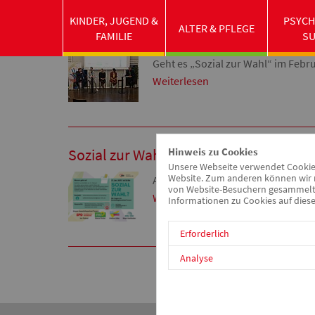
KINDER, JUGEND &
PSYCH
ALTER & PFLEGE
Bundestagskandidat*innen zu Gast im
FAMILIE
S
Geht es „Sozial zur Wahl“ im Febr
Weiterlesen
Sozial zur Wahl? - Diskussionsverans
Hinweis zu Cookies
Unsere Webseite verwendet Cookies.
Website. Zum anderen können wir m
Am 23. Februar 2025 sind Bundestag
von Website-Besuchern gesammelt u
Weiterlesen
Informationen zu Cookies auf diese
Erforderlich
Analyse