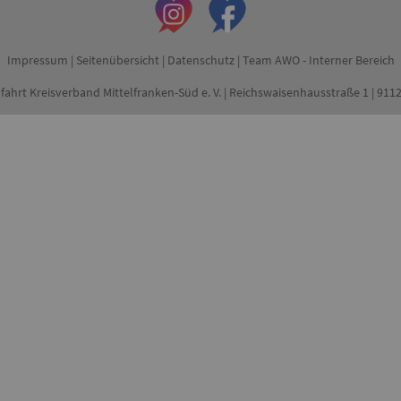
Impressum
|
Seitenübersicht
|
Datenschutz
|
Team AWO - Interner Bereich
fahrt Kreisverband Mittelfranken-Süd e. V. | Reichswaisenhausstraße 1 | 91