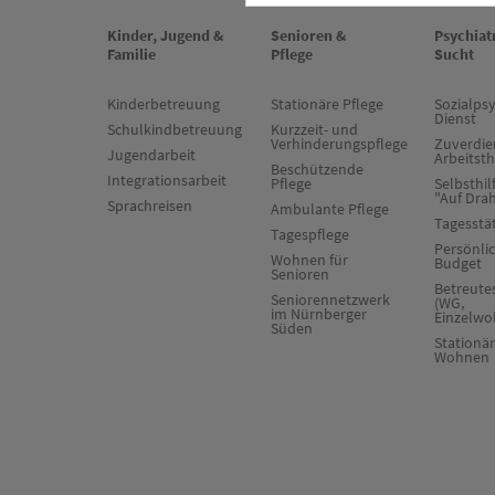
Kinder, Jugend &
Senioren &
Psychiat
Familie
Pflege
Sucht
Kinderbetreuung
Stationäre Pflege
Sozialpsy
Dienst
Schulkindbetreuung
Kurzzeit- und
Verhinderungspflege
Zuverdie
Jugendarbeit
Arbeitst
Beschützende
Integrationsarbeit
Pflege
Selbsthil
"Auf Dra
Sprachreisen
Ambulante Pflege
Tagesstä
Tagespflege
Persönli
Wohnen für
Budget
Senioren
Betreut
Seniorennetzwerk
(WG,
im Nürnberger
Einzelwo
Süden
Stationä
Wohnen