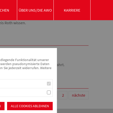
CHEN
ÜBER UNS/DIE AWO
KARRIERE
is Roth wissen.
ndlegende Funktionalität unserer
zu werden pseudonymisierte Daten
le Träger wie unsere Arbeiterwohlfahrt.
Sie jederzeit widerrufen. Weitere
1
2
nächste
N
ALLE COOKIES ABLEHNEN