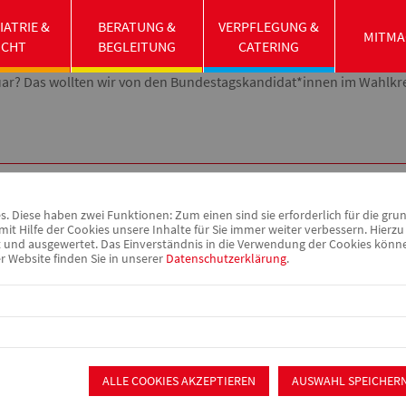
IATRIE &
BERATUNG &
VERPFLEGUNG &
MITMA
 Kreisverband
UCHT
BEGLEITUNG
CATERING
uar? Das wollten wir von den Bundestagskandidat*innen im Wahlkre
taltung mit den Bundestagskandidat*innen
 Diese haben zwei Funktionen: Zum einen sind sie erforderlich für die gru
it Hilfe der Cookies unsere Inhalte für Sie immer weiter verbessern. Hier
swahlen. Es geht um viel – für die Gesellschaft wie auch für sozia
nd ausgewertet. Das Einverständnis in die Verwendung der Cookies können 
r Website finden Sie in unserer
Datenschutzerklärung
.
ALLE COOKIES AKZEPTIEREN
AUSWAHL SPEICHER