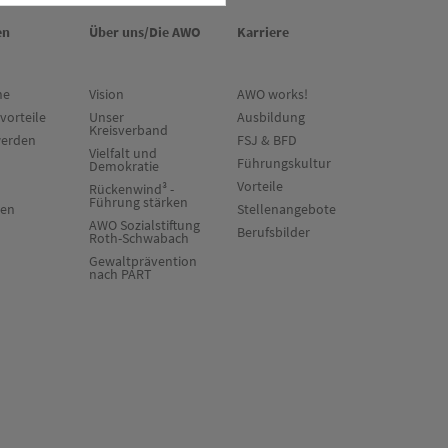
en
Über uns/Die AWO
Karriere
ne
Vision
AWO works!
vorteile
Unser
Ausbildung
Kreisverband
werden
FSJ & BFD
Vielfalt und
Führungskultur
Demokratie
Vorteile
Rückenwind³ -
Führung stärken
ten
Stellenangebote
AWO Sozialstiftung
Berufsbilder
Roth-Schwabach
Gewaltprävention
nach PART