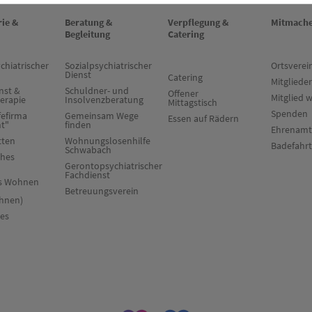
rie &
Beratung &
Verpflegung &
Mitmach
Begleitung
Catering
chiatrischer
Sozialpsychiatrischer
Ortsverei
Dienst
Catering
Mitglieder
nst &
Schuldner- und
Offener
Mitglied 
herapie
Insolvenzberatung
Mittagstisch
Spenden
fefirma
Gemeinsam Wege
Essen auf Rädern
ht"
finden
Ehrenamt
tten
Wohnungslosenhilfe
Badefahr
Schwabach
ches
Gerontopsychiatrischer
Fachdienst
es Wohnen
Betreuungsverein
hnen)
res