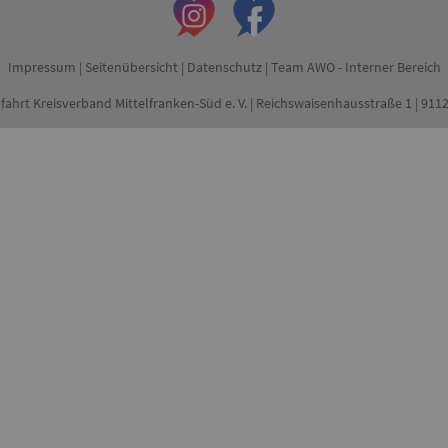
Impressum
|
Seitenübersicht
|
Datenschutz
|
Team AWO - Interner Bereich
fahrt Kreisverband Mittelfranken-Süd e. V. | Reichswaisenhausstraße 1 | 91