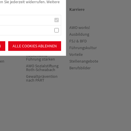
Sie jederzeit widerrufen. Weitere
en
Über uns/Die AWO
Karriere
ne
Vision
AWO works!
vorteile
Unser
Ausbildung
Kreisverband
werden
FSJ & BFD
Vielfalt und
N
ALLE COOKIES ABLEHNEN
Führungskultur
Demokratie
Vorteile
Rückenwind³ -
Führung stärken
ten
Stellenangebote
AWO Sozialstiftung
Berufsbilder
Roth-Schwabach
Gewaltprävention
nach PART