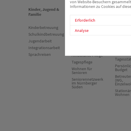
von Website-Besuchern gesammelt u
Informationen zu Cookies auf diese
Kinder, Jugend &
Senioren &
Psychiat
Familie
Pflege
Sucht
Erforderlich
Kinderbetreuung
Stationäre Pflege
Sozialpsy
Analyse
Dienst
Schulkindbetreuung
Kurzzeit- und
Verhinderungspflege
Zuverdie
Jugendarbeit
Arbeitst
Beschützende
Integrationsarbeit
Pflege
Selbsthil
"Auf Dra
Sprachreisen
Ambulante Pflege
Tagesstä
Tagespflege
Persönli
Wohnen für
Budget
Senioren
Betreut
Seniorennetzwerk
(WG,
im Nürnberger
Einzelwo
Süden
Stationä
Wohnen