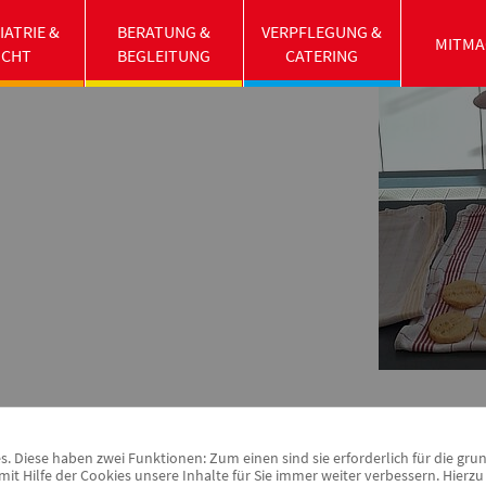
IATRIE &
BERATUNG &
VERPFLEGUNG &
MITMA
UCHT
BEGLEITUNG
CATERING
esprogramm „Demokratie leben!“ gefördert.
 Diese haben zwei Funktionen: Zum einen sind sie erforderlich für die gru
it Hilfe der Cookies unsere Inhalte für Sie immer weiter verbessern. Hier