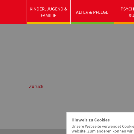
KINDER, JUGEND &
PSYCH
ALTER & PFLEGE
FAMILIE
S
Die Veranstaltung wurde mit Mitteln aus dem Bund
Zurück
Hinweis zu Cookies
Unsere Webseite verwendet Cookies.
Website. Zum anderen können wir m