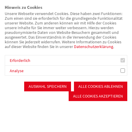
Projekt wurden sie vergangenen Freitag mit dem Rosa-Mihalka-
Hinweis zu Cookies
Stiftungspreis der AWO Sozialstiftung Roth-Schwabach
Unsere Webseite verwendet Cookies. Diese haben zwei Funktionen:
ausgezeichnet und so auch im wörtlichen Sinne zu
Zum einen sind sie erforderlich für die grundlegende Funktionalität
„Gewinner*innen“. Der Preis wird im zweijährigen Turnus für
unserer Website. Zum anderen können wir mit Hilfe der Cookies
unsere Inhalte für Sie immer weiter verbessern. Hierzu werden
Projekte verliehen, die helfen, „das Leben lebenswerter zu
pseudonymisierte Daten von Website-Besuchern gesammelt und
ausgewertet. Das Einverständnis in die Verwendung der Cookies
gestalten“, und ist mit 1.000 € Preisgeld dotiert.
können Sie jederzeit widerrufen. Weitere Informationen zu Cookies
auf dieser Website finden Sie in unserer
Datenschutzerklärung
.
Die Preisverleihung war Teil des Rahmenprogramms der
Ausstellung „RECHTSaußen – MITTENdrin?“ über
Erforderlich
Rechtsextremismus, seine Erscheinungsformen und
Analyse
Handlungsmöglichkeiten, die vom 8. bis 15. April 2025 in der
Stadtkirche Schwabach gastierte. Denn bei Mobbing wie auch
AUSWAHL SPEICHERN
ALLE COOKIES ABLEHNEN
bei Rechtsextremismus geht es stets um Ausgrenzung und
Grenzüberschreitung. Und in beiden Fällen ist eine starke
ALLE COOKIES AKZEPTIEREN
Zivilgesellschaft mit engagierten Bürger*innen, wie es die
Preisträger*innen des Abends sind, unverzichtbar.
Begleitet wurde die Veranstaltung von einer
Podiumsdiskussion mit der Vorsitzenden des Integrationsrats