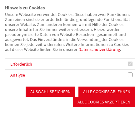
Hinweis zu Cookies
Unsere Webseite verwendet Cookies. Diese haben zwei Funktionen:
Zum einen sind sie erforderlich für die grundlegende Funktionalität
unserer Website. Zum anderen können wir mit Hilfe der Cookies
unsere Inhalte für Sie immer weiter verbessern. Hierzu werden
pseudonymisierte Daten von Website-Besuchern gesammelt und
ausgewertet. Das Einverständnis in die Verwendung der Cookies
können Sie jederzeit widerrufen. Weitere Informationen zu Cookies
auf dieser Website finden Sie in unserer
Datenschutzerklärung
.
Katharina Bluhme, 1. Vorsitzende
Erforderlich
Über uns
Analyse
Mit über 300 Mitgliedern sind wir eine starke Gemeinschaft, mit
AUSWAHL SPEICHERN
ALLE COOKIES ABLEHNEN
vielen unterschiedlichen Aktivitäten und
ALLE COOKIES AKZEPTIEREN
Angeboten, welche wir überwiegend in unserem
wunderschönen Bürgertreff in Katzwang anbieten.
Bürgertreff