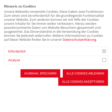
Hinweis zu Cookies
Unsere Webseite verwendet Cookies. Diese haben zwei Funktionen:
Zum einen sind sie erforderlich für die grundlegende Funktionalität
unserer Website. Zum anderen können wir mit Hilfe der Cookies
Der Förderverein AWO Soziales Kompetenz-Zentrum Roßtal
unsere Inhalte für Sie immer weiter verbessern. Hierzu werden
pseudonymisierte Daten von Website-Besuchern gesammelt und
e.V. unterstützt das Soziale Kompetenz-Zentrum Roßtal
ausgewertet. Das Einverständnis in die Verwendung der Cookies
finanziell und ideell. Wir freuen uns über Ihre Unterstützung!
können Sie jederzeit widerrufen. Weitere Informationen zu Cookies
auf dieser Website finden Sie in unserer
Datenschutzerklärung
.
Hier gibt es mehr Infos zum Förderverein.
Erforderlich
Team
Analyse
AUSWAHL SPEICHERN
ALLE COOKIES ABLEHNEN
Das AWO Soziale Kompetenz-Zentrum Roßtal ist in die
Bereiche Pflege, Sozialdienst, Hauswirtschaft, Küche,
ALLE COOKIES AKZEPTIEREN
Haustechnik und Verwaltung gegliedert, die der Heimleitung
direkt unterstellt sind. Die Bereichsleitungen tragen für ihren
Zuständigkeitsbereich die Verantwortung. In der Verwaltung
sind die Mitarbeiter gleichberechtigt wobei Schwerpunkte in