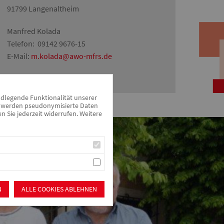
91799 Langenaltheim
Manfred Kolada
Telefon: 09142 9676-15
E-Mail:
m.kolada@awo-mfrs.de
ndlegende Funktionalität unserer
zu werden pseudonymisierte Daten
Sie jederzeit widerrufen. Weitere
N
ALLE COOKIES ABLEHNEN