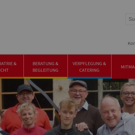
Kon
IATRIE &
BERATUNG &
VERPFLEGUNG &
MITMA
UCHT
BEGLEITUNG
CATERING