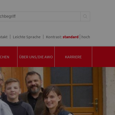
takt
Leichte Sprache
Kontrast:
standard
hoch
CHEN
ÜBER UNS/DIE AWO
KARRIERE