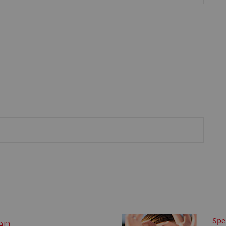
en
Spe