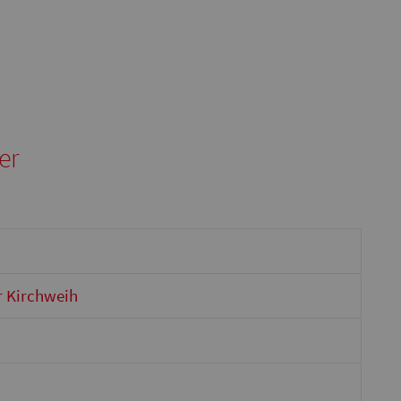
er
er Kirchweih