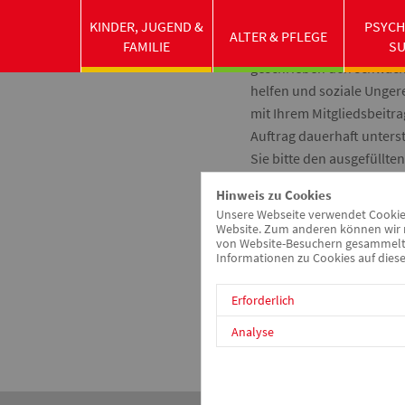
KINDER, JUGEND &
PSYCH
ALTER & PFLEGE
Die Arbeiterwohlfahrt hat
FAMILIE
S
geschrieben den schwächs
helfen und soziale Ungere
mit Ihrem Mitgliedsbeitra
Auftrag dauerhaft unter
Sie bitte den ausgefüllte
genannte Adresse. Ihr Mit
Hinweis zu Cookies
steuerlich absetzbar.
Unsere Webseite verwendet Cookies.
Website. Zum anderen können wir m
Haben Sie noch Fragen zu
von Website-Besuchern gesammelt u
Informationen zu Cookies auf diese
beantwortet Ihnen unser 
Erforderlich
Wir freuen uns auf Sie!
Analyse