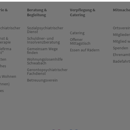
rie &
Beratung &
Verpflegung &
Mitmach
Begleitung
Catering
chiatrischer
Sozialpsychiatrischer
Ortsverei
Dienst
Catering
Mitglieder
nst &
Schuldner- und
Offener
Mitglied 
herapie
Insolvenzberatung
Mittagstisch
Spenden
fefirma
Gemeinsam Wege
Essen auf Rädern
ht"
finden
Ehrenamt
tten
Wohnungslosenhilfe
Badefahr
Schwabach
ches
Gerontopsychiatrischer
Fachdienst
es Wohnen
Betreuungsverein
hnen)
res