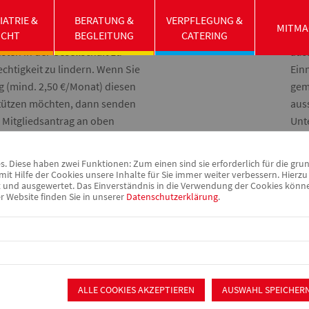
IATRIE &
BERATUNG &
VERPFLEGUNG &
MITMA
 sich auf die Fahnen
Der
UCHT
BEGLEITUNG
CATERING
ten in der Gesellschaft zu
aus
chtigkeit zu lindern. Wenn Sie
Ein
g (mind. 2,50 €/Monat) diesen
gem
stützen möchten, dann senden
auss
n Mitgliedsantrag an oben
Unte
gliedsbeitrag ist übrigens
Rai
 Diese haben zwei Funktionen: Zum einen sind sie erforderlich für die gru
IBA
it Hilfe der Cookies unsere Inhalte für Sie immer weiter verbessern. Hier
r Mitgliedschaft? Auch diese
BIC
nd ausgewertet. Das Einverständnis in die Verwendung der Cookies können 
r Website finden Sie in unserer
Datenschutzerklärung
.
Vorstand gerne.
ALLE COOKIES AKZEPTIEREN
AUSWAHL SPEICHER