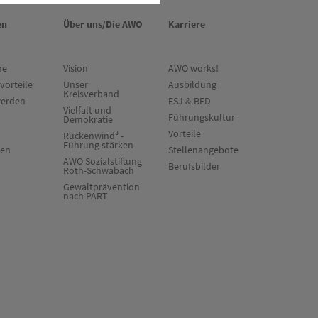
en
Über uns/Die AWO
Karriere
ne
Vision
AWO works!
vorteile
Unser
Ausbildung
Kreisverband
werden
FSJ & BFD
Vielfalt und
Führungskultur
Demokratie
Vorteile
Rückenwind³ -
Führung stärken
ten
Stellenangebote
AWO Sozialstiftung
Berufsbilder
Roth-Schwabach
Gewaltprävention
nach PART