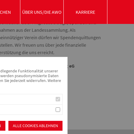
CHEN
ÜBER UNS/DIE AWO
KARRIERE
 AWO Ortsverein Thalmässing finanziert sich
schließlich über Mitgliedsbeiträge, Spenden und
nahmen aus der Landessammlung. Als
einnütziger Verein dürfen wir Spendenquittungen
tellen. Wir freuen uns über jede finanzielle
rstützung die uns erreicht.
ffeisenbank Greding-Thalmässing eG
ndlegende Funktionalität unserer
N: DE30 7606 9462 0003 2289 83
zu werden pseudonymisierte Daten
: BYLADEM1SRS
Sie jederzeit widerrufen. Weitere
N
ALLE COOKIES ABLEHNEN