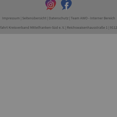
Impressum
|
Seitenübersicht
|
Datenschutz
|
Team AWO - Interner Bereich
fahrt Kreisverband Mittelfranken-Süd e. V. | Reichswaisenhausstraße 1 | 91