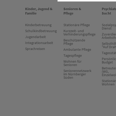
Kinder, Jugend &
Senioren &
Psychiat
Familie
Pflege
Sucht
Kinderbetreuung
Stationäre Pflege
Sozialpsy
Dienst
Schulkindbetreuung
Kurzzeit- und
Verhinderungspflege
Zuverdie
Jugendarbeit
Arbeitst
Beschützende
Integrationsarbeit
Pflege
Selbsthil
"Auf Dra
Sprachreisen
Ambulante Pflege
Tagesstä
Tagespflege
Persönli
Wohnen für
Budget
Senioren
Betreut
Seniorennetzwerk
(WG,
im Nürnberger
Einzelwo
Süden
Stationä
Wohnen