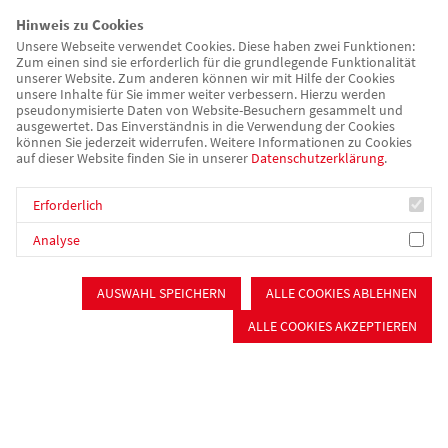
Hinweis zu Cookies
Über uns
Unsere Webseite verwendet Cookies. Diese haben zwei Funktionen:
Zum einen sind sie erforderlich für die grundlegende Funktionalität
unserer Website. Zum anderen können wir mit Hilfe der Cookies
unsere Inhalte für Sie immer weiter verbessern. Hierzu werden
pseudonymisierte Daten von Website-Besuchern gesammelt und
ausgewertet. Das Einverständnis in die Verwendung der Cookies
Unser Vorstand
können Sie jederzeit widerrufen. Weitere Informationen zu Cookies
auf dieser Website finden Sie in unserer
Datenschutzerklärung
.
Erforderlich
Mitglied werden
Analyse
Ohne eine starke Mitgliederbasis im
AUSWAHL SPEICHERN
ALLE COOKIES ABLEHNEN
Rücken könnte unser Ortsverein
ALLE COOKIES AKZEPTIEREN
seine vielfältigen Aufgaben so nicht
erfüllen. Daher sind wir stets
interessiert, neue Menschen für
eine Mitgliedschaft in unserem
gemeinnützigen Verein zu