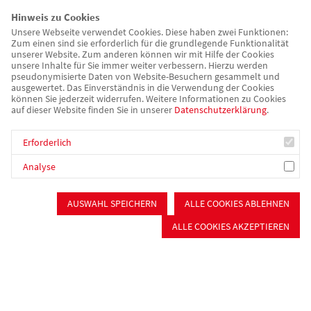
Ambulante Pflege
Hinweis zu Cookies
Tagespflege
Unsere Webseite verwendet Cookies. Diese haben zwei Funktionen:
Wohnen für Senioren
Zum einen sind sie erforderlich für die grundlegende Funktionalität
Seniorennetzwerk im Nürnberger Süden
unserer Website. Zum anderen können wir mit Hilfe der Cookies
unsere Inhalte für Sie immer weiter verbessern. Hierzu werden
pseudonymisierte Daten von Website-Besuchern gesammelt und
Psychiatrie & Sucht
ausgewertet. Das Einverständnis in die Verwendung der Cookies
Sozialpsychiatrischer Dienst
können Sie jederzeit widerrufen. Weitere Informationen zu Cookies
Zuverdienst & Arbeitstherapie
auf dieser Website finden Sie in unserer
Datenschutzerklärung
.
Selbsthilfefirma "Auf Draht"
Tagesstätten
Erforderlich
Persönliches Budget
Analyse
Betreutes Wohnen (WG, Einzelwohnen)
Stationäres Wohnen
AUSWAHL SPEICHERN
ALLE COOKIES ABLEHNEN
Beratung & Begleitung
Sozialpsychiatrischer Dienst
ALLE COOKIES AKZEPTIEREN
Schuldner- und Insolvenzberatung
Gemeinsam Wege finden
Wohnungslosenhilfe Schwabach
Gerontopsychiatrischer Fachdienst
Betreuungsverein