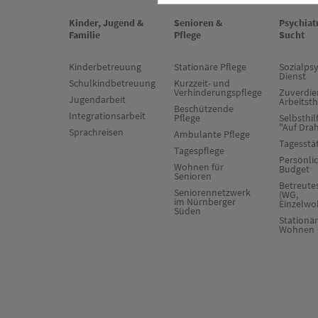
Kinder, Jugend &
Senioren &
Psychiat
Familie
Pflege
Sucht
Kinderbetreuung
Stationäre Pflege
Sozialpsy
Dienst
Schulkindbetreuung
Kurzzeit- und
Verhinderungspflege
Zuverdie
Jugendarbeit
Arbeitst
Beschützende
Integrationsarbeit
Pflege
Selbsthil
"Auf Dra
Sprachreisen
Ambulante Pflege
Tagesstä
Tagespflege
Persönli
Wohnen für
Budget
Senioren
Betreut
Seniorennetzwerk
(WG,
im Nürnberger
Einzelwo
Süden
Stationä
Wohnen