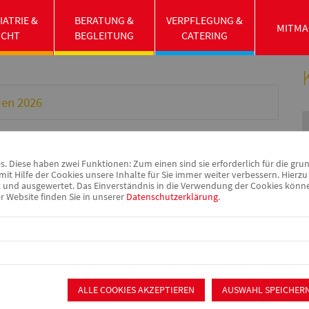
IATRIE &
BERATUNG &
VERPFLEGUNG &
beit
Ferienangebote
MITMA
UCHT
BEGLEITUNG
CATERING
ien 2026
 Diese haben zwei Funktionen: Zum einen sind sie erforderlich für die gru
it Hilfe der Cookies unsere Inhalte für Sie immer weiter verbessern. Hier
nd ausgewertet. Das Einverständnis in die Verwendung der Cookies können 
r Website finden Sie in unserer
Datenschutzerklärung
.
ALLE COOKIES AKZEPTIEREN
AUSWAHL SPEICHER