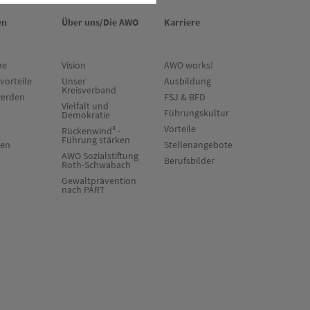
en
Über uns/Die AWO
Karriere
ne
Vision
AWO works!
vorteile
Unser
Ausbildung
Kreisverband
werden
FSJ & BFD
Vielfalt und
Führungskultur
Demokratie
Vorteile
Rückenwind³ -
Führung stärken
ten
Stellenangebote
AWO Sozialstiftung
Berufsbilder
Roth-Schwabach
Gewaltprävention
nach PART