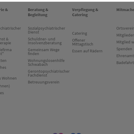
rie &
Beratung &
Verpflegung &
Mitmach
Begleitung
Catering
chiatrischer
Sozialpsychiatrischer
Ortsverei
Dienst
Catering
Mitglieder
nst &
Schuldner- und
Offener
Mitglied 
herapie
Insolvenzberatung
Mittagstisch
Spenden
fefirma
Gemeinsam Wege
Essen auf Rädern
ht"
finden
Ehrenamt
tten
Wohnungslosenhilfe
Badefahr
Schwabach
ches
Gerontopsychiatrischer
Fachdienst
es Wohnen
Betreuungsverein
hnen)
res