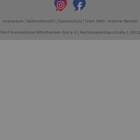
Impressum
|
Seitenübersicht
|
Datenschutz
|
Team AWO - Interner Bereich
fahrt Kreisverband Mittelfranken-Süd e. V. | Reichswaisenhausstraße 1 | 91