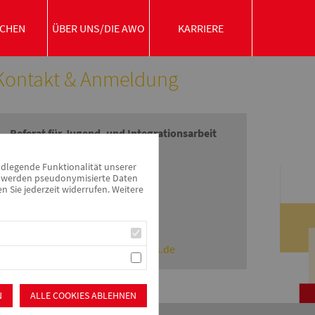
CHEN
ÜBER UNS/DIE AWO
KARRIERE
Kontakt & Anmeldung
Referat für Jugend- und Integrationsarbeit
Haydnstraße 11
ndlegende Funktionalität unserer
zu werden pseudonymisierte Daten
91126 Schwabach
Sie jederzeit widerrufen. Weitere
Telefon: 09122 9341-911
Fax: 09122 9341-990
E-Mail:
jugendbuero@awo-mfrs.de
N
ALLE COOKIES ABLEHNEN