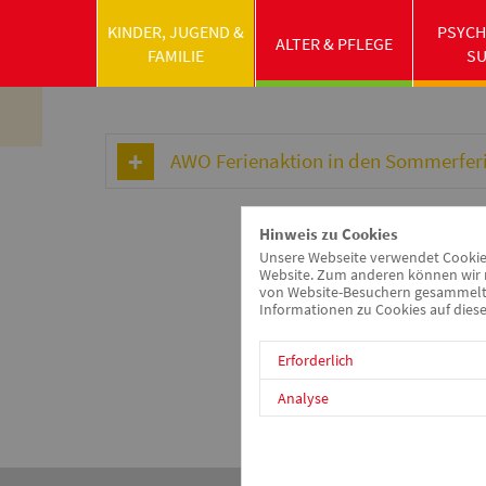
KINDER, JUGEND &
PSYCH
awo-mfrs.de
Kinder, Jugend & Familie
Jugendar
ALTER & PFLEGE
FAMILIE
S
AWO Ferienaktion in den Sommerfer
Hinweis zu Cookies
Unsere Webseite verwendet Cookies.
Website. Zum anderen können wir m
von Website-Besuchern gesammelt u
Informationen zu Cookies auf diese
Erforderlich
Analyse