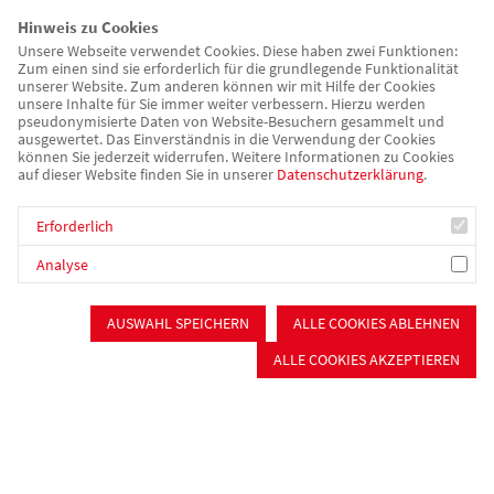
Hinweis zu Cookies
Unsere Webseite verwendet Cookies. Diese haben zwei Funktionen:
Zum einen sind sie erforderlich für die grundlegende Funktionalität
unserer Website. Zum anderen können wir mit Hilfe der Cookies
unsere Inhalte für Sie immer weiter verbessern. Hierzu werden
pseudonymisierte Daten von Website-Besuchern gesammelt und
ausgewertet. Das Einverständnis in die Verwendung der Cookies
können Sie jederzeit widerrufen. Weitere Informationen zu Cookies
auf dieser Website finden Sie in unserer
Datenschutzerklärung
.
Erforderlich
Analyse
awo-mfrs.de
Alter & Pflege
AUSWAHL SPEICHERN
ALLE COOKIES ABLEHNEN
Das AWO Pflegeheim Schwabach
ALLE COOKIES AKZEPTIEREN
Das Haus verfügt über Platz für 90 Bewohner, in 34 Doppel- und
22 Einzelzimmern auf drei Wohnbereichen. Wir betreuen
pflegebedürftige Menschen der Pflegegrade 1 - 5, je nach