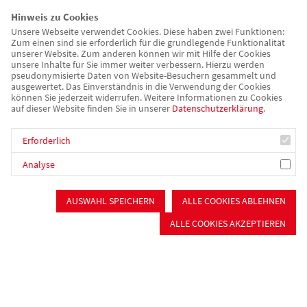
Hinweis zu Cookies
Pflegedienstleitung
Unsere Webseite verwendet Cookies. Diese haben zwei Funktionen:
Zum einen sind sie erforderlich für die grundlegende Funktionalität
Telefon:
09122 9340-437
unserer Website. Zum anderen können wir mit Hilfe der Cookies
E-Mail:
r.feraru@awo-mfrs.de
unsere Inhalte für Sie immer weiter verbessern. Hierzu werden
pseudonymisierte Daten von Website-Besuchern gesammelt und
ausgewertet. Das Einverständnis in die Verwendung der Cookies
können Sie jederzeit widerrufen. Weitere Informationen zu Cookies
auf dieser Website finden Sie in unserer
Datenschutzerklärung
.
Heike Hecht
Erforderlich
Sozialdienst
Analyse
Telefon:
09122 9341-438
E-Mail:
h.hecht@awo-mfrs.de
AUSWAHL SPEICHERN
ALLE COOKIES ABLEHNEN
ALLE COOKIES AKZEPTIEREN
Barbara Steigerwald
Sozialdienst
Telefon:
09122 9341-438