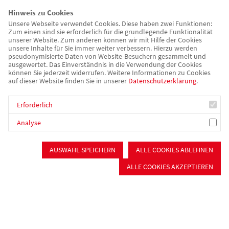
betreute Wohngemeinschaften
Hinweis zu Cookies
Persönliches Budget
Unsere Webseite verwendet Cookies. Diese haben zwei Funktionen:
Zum einen sind sie erforderlich für die grundlegende Funktionalität
Sabine Lehmeier
unserer Website. Zum anderen können wir mit Hilfe der Cookies
unsere Inhalte für Sie immer weiter verbessern. Hierzu werden
Telefon: 09142 9676-37
pseudonymisierte Daten von Website-Besuchern gesammelt und
E-Mail:
bewo.moehren@awo-mfrs.de
ausgewertet. Das Einverständnis in die Verwendung der Cookies
können Sie jederzeit widerrufen. Weitere Informationen zu Cookies
auf dieser Website finden Sie in unserer
Datenschutzerklärung
.
Externe Arbeitstherapie
Erforderlich
Helmut Wurm
Analyse
Telefon: 09142 / 9676 - 86
E-Mail:
arbeitstherapie.moehren@awo-mfrs.de
AUSWAHL SPEICHERN
ALLE COOKIES ABLEHNEN
ALLE COOKIES AKZEPTIEREN