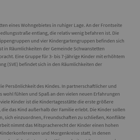
ten eines Wohngebietes in ruhiger Lage. An der Frontseite
dlungsstraße entlang, die relativ wenig befahren ist. Die
Krippengruppen und vier Kindergartengruppen befinden sich
ist in Räumlichkeiten der Gemeinde Schwanstetten
cht. Eine Gruppe für 3- bis 7-jährige Kinder mit erhöhtem
ng (SVE) befindet sich in den Räumlichkeiten der
ie Persönlichkeit des Kindes. In partnerschaftlicher und
uns wohl fühlen und Spaß an den vielen neuen Erfahrungen
iele Kinder ist die Kindertagesstätte die erste größere
ie das Kind außerhalb der Familie erlebt. Die Kinder sollen
n, sich einzuordnen, Freundschaften zu schließen, Konflikte
 Arbeit nimmt das Mitspracherecht der Kinder einen hohen
. Kinderkonferenzen und Morgenkreise statt, in denen