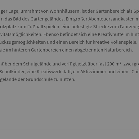
uhiger Lage, umrahmt von Wohnhäusern, ist der Gartenbereich als Sp
das Bild des Gartengeländes. Ein großer Abenteuersandkasten mit 
olzplatz zum Fußball spielen, eine befestigte Strecke zum Fahrze
vitätsmöglichkeiten. Ebenso befindet sich eine Kreativhütte im hin
ckzugsmöglichkeiten und einen Bereich für kreative Rollenspiele. 
wie im hinteren Gartenbereich einen abgetrennten Naturbereich.
nüber dem Schulgelände und verfügt jetzt über fast 200 m², zwei
 Schulkinder, eine Kreativwerkstatt, ein Aktivzimmer und einen "Ch
rtgelände der Grundschule zu nutzen.