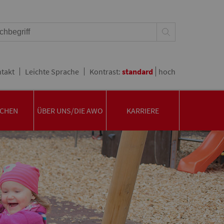
takt
Leichte Sprache
Kontrast:
standard
hoch
CHEN
ÜBER UNS/DIE AWO
KARRIERE