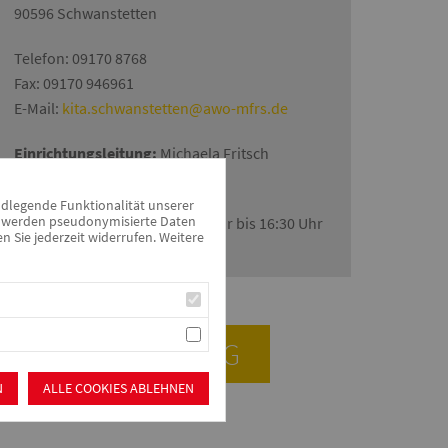
90596 Schwanstetten
Telefon: 09170 8768
Fax: 09170 946961
E-Mail:
kita.schwanstetten@awo-mfrs.de
Einrichtungsleitung:
Michaela Fritsch
Öffnungszeiten
ndlegende Funktionalität unserer
zu werden pseudonymisierte Daten
Montag bis Donnerstag: 7:00 Uhr bis 16:30 Uhr
Sie jederzeit widerrufen. Weitere
Freitag: 7:00 Uhr bis 16:00 Uhr
ANMELDUNG
N
ALLE COOKIES ABLEHNEN