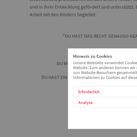
und in ihrer Entwicklung gefördert und unterstützt.
Arbeit mit den Kindern begleitet:
"DU HAST DAS RECHT GENAUSO GEA
DU HAST DAS RECHT
Hinweis zu Cookies
DU MUSST DICH NICHT VERSTELLEN UN
Unsere Webseite verwendet Cookies.
Website. Zum anderen können wir m
von Website-Besuchern gesammelt u
DU HAST EIN RECHT AUF DEN HEUTIGEN TAG, J
Informationen zu Cookies auf diese
DU, KIND, WIRST NICHT
Erforderlich
Analyse
Jan