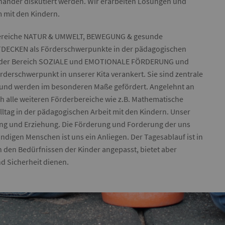
ander diskutiert werden. Wir erarbeiten Lösungen und
m mit den Kindern.
 Bereiche NATUR & UMWELT, BEWEGUNG & gesunde
ECKEN als Förderschwerpunkte in der pädagogischen
ist der Bereich SOZIALE und EMOTIONALE FÖRDERUNG und
rderschwerpunkt in unserer Kita verankert. Sie sind zentrale
rn und werden im besonderen Maße gefördert. Angelehnt an
ch alle weiteren Förderbereiche wie z.B. Mathematische
lltag in der pädagogischen Arbeit mit den Kindern. Unser
ldung und Erziehung. Die Förderung und Forderung der uns
digen Menschen ist uns ein Anliegen. Der Tagesablauf ist in
n den Bedürfnissen der Kinder angepasst, bietet aber
nd Sicherheit dienen.