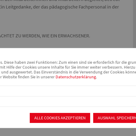
 Ein Leitgedanke, der das pädagogische Fachpersonal in der
CHTET ZU WERDEN, WIE EIN ERWACHSENER.
, SO ZU SEIN WIE DU BIST.
D SO SEIN, WIE DIE ERWACHSENEN ES WOLLEN.
 Diese haben zwei Funktionen: Zum einen sind sie erforderlich für die gru
it Hilfe der Cookies unsere Inhalte für Sie immer weiter verbessern. Hier
nd ausgewertet. Das Einverständnis in die Verwendung der Cookies können 
EDER TAG DEINES LEBENS GEHÖRT DIR, KEINEM SONST.
r Website finden Sie in unserer
Datenschutzerklärung
.
 ERST MENSCH, DU BIST MENSCH."
usz Korczak
ALLE COOKIES AKZEPTIEREN
AUSWAHL SPEICHER