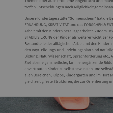
Themen oder auch Probleme eingebracht und mitein
treffen Entscheidungen nach Möglichkeit gemeinsa
Unsere Kindertagesstätte "Sonnenschein" hat die
ERNÄHRUNG, KREATIVITÄT und das FORSCHEN & ENTD
Arbeit mit den Kindern herausgearbeitet. Zudem 
STABILISIERUNG der Kinder als weiterer wichtiger Fö
Bestandteile der alltäglichen Arbeit mit den Kinde
den Bayr. Bildungs-und Erziehungsplan sind natürli
Bildung, Naturwissenschaft, Sprachförderung etc., A
Ziel ist eine ganzheitliche, familienergänzende Bi
anvertrauten Kinder zu selbstbewussten und selbstän
allen Bereichen, Krippe, Kindergarten und im Hort a
gleichzeitig feste Strukturen, die zur Orientierung u