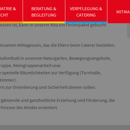
e für spezielle Angebote oder die Förderung der Kinder in
IATRIE &
BERATUNG &
VERPFLEGUNG &
pringer fungieren.
MITMA
UCHT
BEGLEITUNG
CATERING
ulvorbereitende Einrichtung), die sich im selben Gebäude
ossen ist, kann in unserer Kita ein Ferienpaket gebucht
samen Mittagessen, das die Eltern beim Caterer bestellen.
l, Aufenthalt in unserem Naturgarten, Bewegungsangebote,
Gruppe, Kleingruppenarbeit usw.
pezielle Räumlichkeiten zur Verfügung (Turnhalle,
zimmer).
ern zur Orientierung und Sicherheit dienen sollen.
nergänzende und ganzheitliche Erziehung und Förderung, die
fnissen des Kindes orientiert.