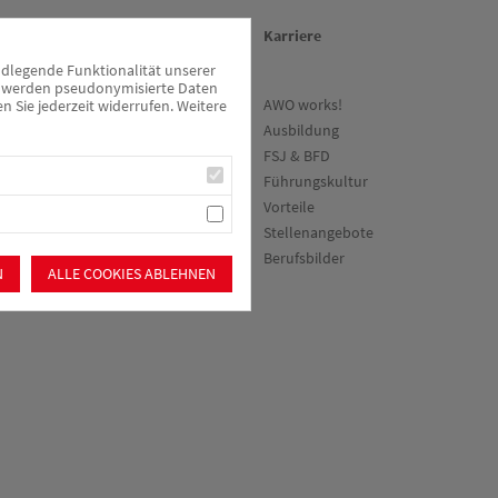
en
Über uns/Die AWO
Karriere
ndlegende Funktionalität unserer
zu werden pseudonymisierte Daten
ne
Vision
AWO works!
Sie jederzeit widerrufen. Weitere
vorteile
Unser
Ausbildung
Kreisverband
werden
FSJ & BFD
Vielfalt und
Führungskultur
Demokratie
Vorteile
Rückenwind³ -
Führung stärken
ten
Stellenangebote
AWO Sozialstiftung
Berufsbilder
Roth-Schwabach
N
ALLE COOKIES ABLEHNEN
Gewaltprävention
nach PART