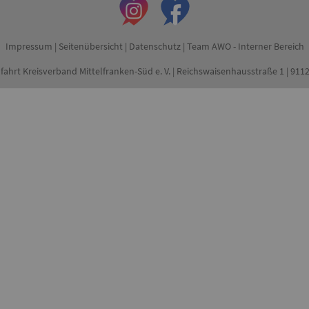
Impressum
|
Seitenübersicht
|
Datenschutz
|
Team AWO - Interner Bereich
fahrt Kreisverband Mittelfranken-Süd e. V. | Reichswaisenhausstraße 1 | 91