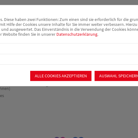
rie &
Beratung &
Verpflegung &
Mitmach
Begleitung
Catering
 Diese haben zwei Funktionen: Zum einen sind sie erforderlich für die gru
it Hilfe der Cookies unsere Inhalte für Sie immer weiter verbessern. Hier
chiatrischer
Sozialpsychiatrischer
Ortsverei
nd ausgewertet. Das Einverständnis in die Verwendung der Cookies können 
Dienst
Catering
r Website finden Sie in unserer
Datenschutzerklärung
.
Mitglieder
nst &
Schuldner- und
Offener
Mitglied 
herapie
Insolvenzberatung
Mittagstisch
Spenden
fefirma
Gemeinsam Wege
Essen auf Rädern
ht"
finden
Ehrenamt
tten
Wohnungslosenhilfe
Badefahr
Schwabach
ches
Gerontopsychiatrischer
ALLE COOKIES AKZEPTIEREN
AUSWAHL SPEICHER
Fachdienst
es Wohnen
Betreuungsverein
hnen)
res