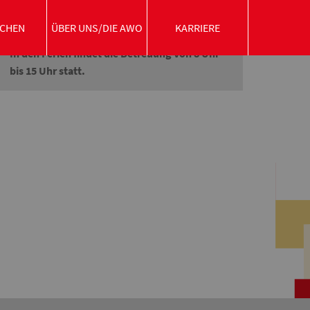
Öffnungszeiten
Montag bis Freitag: 11:45 Uhr bis 16:45 Uhr
CHEN
ÜBER UNS/DIE AWO
KARRIERE
In den Ferien findet die Betreuung von 8 Uhr
bis 15 Uhr statt.