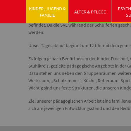
Zusätzlich sind zwei weitere Erzieherinnen tätig, di
KINDER, JUGEND &
PSYCH
Kleingruppen oder einzeln zuständig sind bzw. als S
ALTER & PFLEGE
FAMILIE
S
Am Vormittag besuchen „unsere“ Kinder die SVE (sch
befindet. Da die SVE während der Schulferien geschl
werden.
Unser Tagesablauf beginnt um 12 Uhr mit dem gemein
Es folgen je nach Bedürfnissen der Kinder Freispie
Stuhlkreis, gezielte pädagogische Angebote in der 
Dazu stehen uns neben den Gruppenräumen weitere s
Werkraum, „Schulzimmer“, Küche, Ruheraum, Spiel
Wichtig sind uns feste Strukturen, die unseren Kind
Ziel unserer pädagogischen Arbeit ist eine familie
sich am jeweiligen Entwicklungsstand und den Bedür