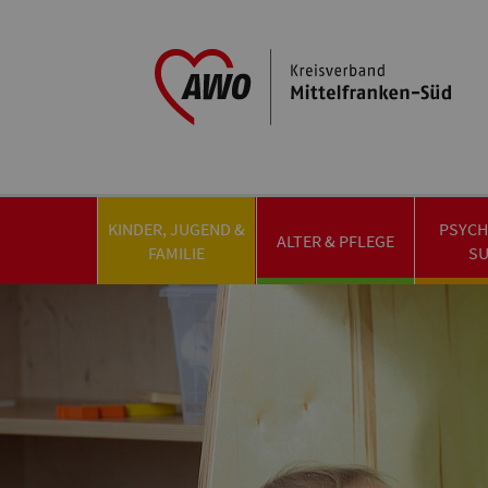
KINDER, JUGEND &
PSYCH
ALTER & PFLEGE
FAMILIE
S