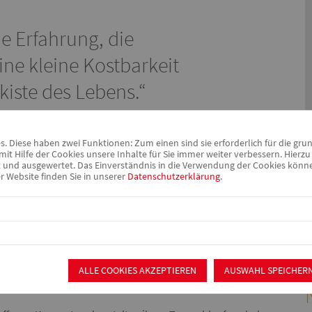
e Erfahrung, die
ine kleine Kostbarkeit
kiste des Lebens.“
 Diese haben zwei Funktionen: Zum einen sind sie erforderlich für die gru
it Hilfe der Cookies unsere Inhalte für Sie immer weiter verbessern. Hier
nd ausgewertet. Das Einverständnis in die Verwendung der Cookies können 
r Website finden Sie in unserer
Datenschutzerklärung
.
wischen einem und drei Jahren in familiärer Atmosphäre
 ruhigen Wohngebiet im Schwabacher Ortsteil Forsthof. Die
ALLE COOKIES AKZEPTIEREN
AUSWAHL SPEICHER