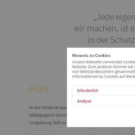
„Jede eigen
wir machen, ist e
in der Schatz
Hinweis zu Cookies
Unsere Webseite verwendet Cookies.
Website. Zum anderen können wir m
von Website-Besuchern gesammelt u
Informationen zu Cookies auf diese
Profil
Erforderlich
Analyse
In der Kinderkrippe Schatzkiste werden 24 Kinder z
pädagogisch betreut. Die Einrichtung liegt in einem
Umgebung lädt zu Spaziergängen ein.