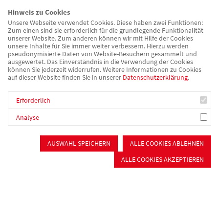
bietet Räume für Hausaufgaben erledigen, Studierzeit und
Hinweis zu Cookies
Freizeitprogramm. Das Außengelände mit Spielplatz und
Unsere Webseite verwendet Cookies. Diese haben zwei Funktionen:
Zum einen sind sie erforderlich für die grundlegende Funktionalität
angrenzendem Waldstück kann gut für naturpädagogische und
unserer Website. Zum anderen können wir mit Hilfe der Cookies
erlebnispädagogische Angebote genutzt werden.
unsere Inhalte für Sie immer weiter verbessern. Hierzu werden
pseudonymisierte Daten von Website-Besuchern gesammelt und
ausgewertet. Das Einverständnis in die Verwendung der Cookies
Öffnungs- und Betreuungszeiten
können Sie jederzeit widerrufen. Weitere Informationen zu Cookies
auf dieser Website finden Sie in unserer
Datenschutzerklärung
.
Montag bis Donnerstag 13:00 - 16:00 Uhr
Während der Ferien und an gesetzlichen Feiertagen ist die
Erforderlich
offene Ganztagsschule geschlossen.
Analyse
Ablauf
AUSWAHL SPEICHERN
ALLE COOKIES ABLEHNEN
Mittagessen in der Schulmensa oder selbst mitgebrachte
ALLE COOKIES AKZEPTIEREN
Brotzeit
Hausaufgabenbetreuung und Studierzeit in der "Villa"
Freizeitangebote wie Bewegungsspiele auf dem
Spielplatz, naturpädagogische Aktionen im Wald,