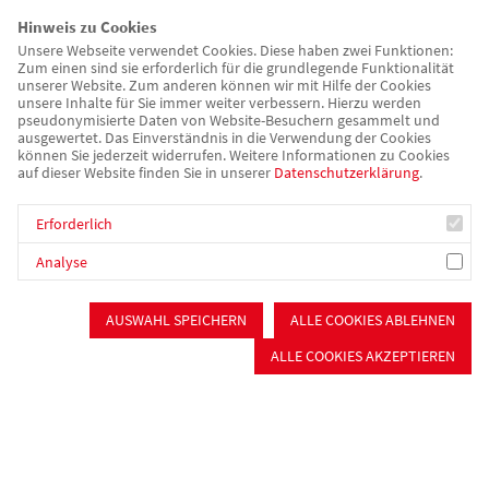
Gerontopsychiatrischer Fachdienst
Hinweis zu Cookies
Betreuungsverein
Unsere Webseite verwendet Cookies. Diese haben zwei Funktionen:
Verpflegung & Catering
Zum einen sind sie erforderlich für die grundlegende Funktionalität
unserer Website. Zum anderen können wir mit Hilfe der Cookies
unsere Inhalte für Sie immer weiter verbessern. Hierzu werden
Catering
pseudonymisierte Daten von Website-Besuchern gesammelt und
Offener Mittagstisch
ausgewertet. Das Einverständnis in die Verwendung der Cookies
können Sie jederzeit widerrufen. Weitere Informationen zu Cookies
Essen auf Rädern
auf dieser Website finden Sie in unserer
Datenschutzerklärung
.
Mitmachen
Erforderlich
Ortsvereine
Mitgliedervorteile
Analyse
Mitglied werden
Spenden
AUSWAHL SPEICHERN
ALLE COOKIES ABLEHNEN
Ehrenamt
ALLE COOKIES AKZEPTIEREN
Badefahrten
Über uns/Die AWO
Vision
Unser Kreisverband