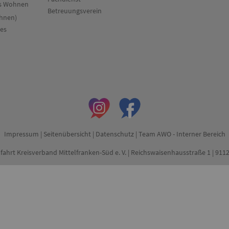
es Wohnen
Betreuungsverein
hnen)
res
Impressum
|
Seitenübersicht
|
Datenschutz
|
Team AWO - Interner Bereich
fahrt Kreisverband Mittelfranken-Süd e. V. | Reichswaisenhausstraße 1 | 91