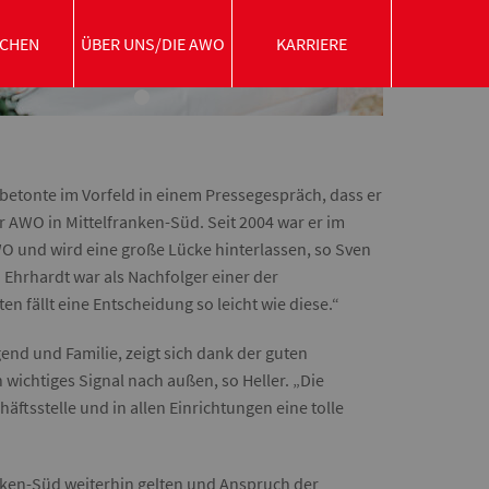
CHEN
ÜBER UNS/DIE AWO
KARRIERE
etonte im Vorfeld in einem Pressegespräch, dass er
 AWO in Mittelfranken-Süd. Seit 2004 war er im
WO und wird eine große Lücke hinterlassen, so Sven
 Ehrhardt war als Nachfolger einer der
n fällt eine Entscheidung so leicht wie diese.“
nd und Familie, zeigt sich dank der guten
wichtiges Signal nach außen, so Heller. „Die
äftsstelle und in allen Einrichtungen eine tolle
anken-Süd weiterhin gelten und Anspruch der