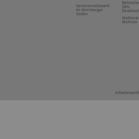
Betreut
Seniorennetzwerk
(WG,
im Nürnberger
Einzelwo
Süden
Stationä
Wohnen
Zum Anfang der Seite
Arbeiterwohl