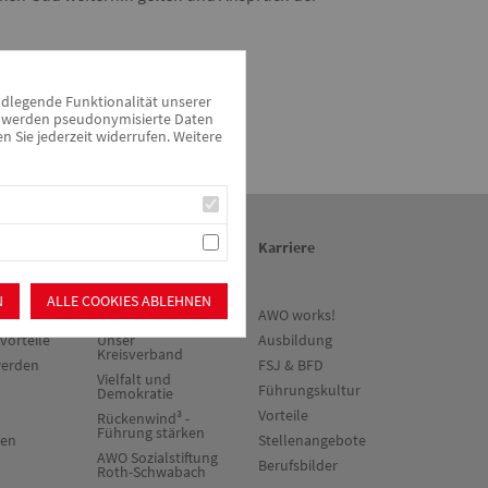
ndlegende Funktionalität unserer
zu werden pseudonymisierte Daten
Sie jederzeit widerrufen. Weitere
en
Über uns/Die AWO
Karriere
N
ALLE COOKIES ABLEHNEN
ne
Vision
AWO works!
vorteile
Unser
Ausbildung
Kreisverband
werden
FSJ & BFD
Vielfalt und
Führungskultur
Demokratie
Vorteile
Rückenwind³ -
Führung stärken
ten
Stellenangebote
AWO Sozialstiftung
Berufsbilder
Roth-Schwabach