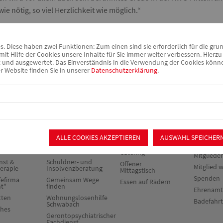
ie nötig, so viel Herzlichkeit wie möglich.“
 Diese haben zwei Funktionen: Zum einen sind sie erforderlich für die gru
it Hilfe der Cookies unsere Inhalte für Sie immer weiter verbessern. Hier
nd ausgewertet. Das Einverständnis in die Verwendung der Cookies können 
r Website finden Sie in unserer
Datenschutzerklärung
.
rie &
Beratung &
Verpflegung &
Mitmach
Begleitung
Catering
ALLE COOKIES AKZEPTIEREN
AUSWAHL SPEICHER
chiatrischer
Sozialpsychiatrischer
Ortsverei
Dienst
Catering
Mitglieder
nst &
Schuldner- und
Offener
Mitglied 
herapie
Insolvenzberatung
Mittagstisch
Spenden
fefirma
Gemeinsam Wege
Essen auf Rädern
ht"
finden
Ehrenamt
tten
Wohnungslosenhilfe
Badefahr
Schwabach
ches
Gerontopsychiatrischer
Fachdienst