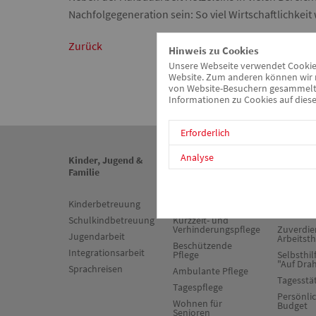
Nachfolgegeneration sein: So viel Wirtschaftlichkeit w
Zurück
Hinweis zu Cookies
Unsere Webseite verwendet Cookies.
Website. Zum anderen können wir m
von Website-Besuchern gesammelt u
Informationen zu Cookies auf diese
Erforderlich
Analyse
Kinder, Jugend &
Senioren &
Psychiat
Familie
Pflege
Sucht
Kinderbetreuung
Stationäre Pflege
Sozialpsy
Dienst
Schulkindbetreuung
Kurzzeit- und
Verhinderungspflege
Zuverdie
Jugendarbeit
Arbeitst
Beschützende
Integrationsarbeit
Pflege
Selbsthil
"Auf Dra
Sprachreisen
Ambulante Pflege
Tagesstä
Tagespflege
Persönli
Wohnen für
Budget
Senioren