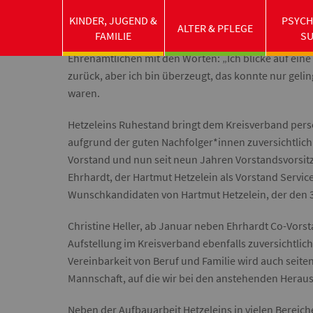
Beyer würdigten die Durchsetzungsstärke, Ehrlichkei
KINDER, JUGEND &
PSYCH
weit über den eigenen Kreisverband hinaus positiv
ALTER & PFLEGE
FAMILIE
S
wirkte. Sichtlich gerührt verabschiedete sich Hartm
Ehrenamtlichen mit den Worten: „Ich blicke auf eine
zurück, aber ich bin überzeugt, das konnte nur geli
waren.
Hetzeleins Ruhestand bringt dem Kreisverband pers
aufgrund der guten Nachfolger*innen zuversichtlich
Vorstand und nun seit neun Jahren Vorstandsvorsitze
Ehrhardt, der Hartmut Hetzelein als Vorstand Service
Wunschkandidaten von Hartmut Hetzelein, der den 34-j
Christine Heller, ab Januar neben Ehrhardt Co-Vors
Aufstellung im Kreisverband ebenfalls zuversichtlic
Vereinbarkeit von Beruf und Familie wird auch seiten
Mannschaft, auf die wir bei den anstehenden Herau
Neben der Aufbauarbeit Hetzeleins in vielen Bereic