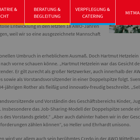
t und Zuverlässigkeit Hetzeleins, mit der auch
IATRIE &
BERATUNG &
VERPFLEGUNG &
 für den gemeinnützigen Wohlfahrtsverband
MITMA
UCHT
BEGLEITUNG
CATERING
ut Hetzelein von allen Mitarbeitenden und
 tolle Entwicklung in den letzten 18 AWO-Jahren
ngen, weil wir so eine ausgezeichnete Mannschaft
onellen Umbruch in erheblichem Ausmaß. Doch Hartmut Hetzelein b
 nach vorne schauen könne. „Hartmut Hetzelein war das Gesicht der
nder. Er gilt zurecht als großer Netzwerker, auch innerhalb der A
s sowie als Vorstandsvorsitzender in einer Doppelspitze folgt. Sven
ährigen Rother als fleißig und innovativ-freudig beschreibt. „Selte
tandsvorsitzende und Vorständin des Geschäftsbereichs Kinder, Juge
h. Insbesondere das Job-Sharing-Modell der Doppelspitze sende ein 
s des Vorstands gelebt.“ „Aber auch dahinter haben wir in der Gesch
sforderungen zählen können“, so Heller und Ehrhardt unisono.
hen wird vor allem auch sein berühmtes Credo in der AWO Mittelfr