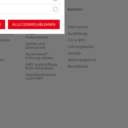
en
Über uns/Die AWO
Karriere
N
ALLE COOKIES ABLEHNEN
ne
Vision
AWO works!
vorteile
Unser
Ausbildung
Kreisverband
werden
FSJ & BFD
Vielfalt und
Führungskultur
Demokratie
Vorteile
Rückenwind³ -
Führung stärken
ten
Stellenangebote
AWO Sozialstiftung
Berufsbilder
Roth-Schwabach
Gewaltprävention
nach PART