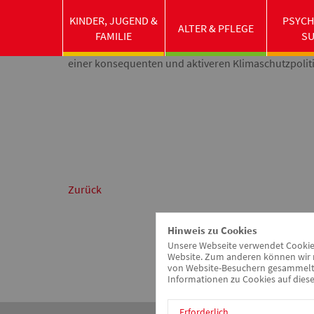
Anlässlich der bundesweiten #fridaysforfuture Kli
KINDER, JUGEND &
PSYCH
Initiative der Tagesstätte "Brücke" in Weißenburg a
ALTER & PFLEGE
FAMILIE
S
Flagge und demonstrierte unter dem Motto "Klimaschu
einer konsequenten und aktiveren Klimaschutzpoliti
Zurück
Hinweis zu Cookies
Unsere Webseite verwendet Cookies.
Website. Zum anderen können wir m
von Website-Besuchern gesammelt u
Informationen zu Cookies auf diese
Erforderlich