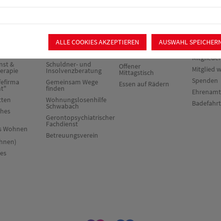
rie &
Beratung &
Verpflegung &
Mitmach
Begleitung
Catering
ALLE COOKIES AKZEPTIEREN
AUSWAHL SPEICHER
chiatrischer
Sozialpsychiatrischer
Ortsverei
Dienst
Catering
Mitglieder
nst &
Schuldner- und
Offener
Mitglied 
herapie
Insolvenzberatung
Mittagstisch
Spenden
fefirma
Gemeinsam Wege
Essen auf Rädern
ht"
finden
Ehrenamt
tten
Wohnungslosenhilfe
Badefahr
Schwabach
ches
Gerontopsychiatrischer
Fachdienst
es Wohnen
Betreuungsverein
hnen)
res