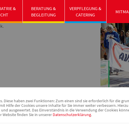
mastreikaktion am 24. September 2021 nahm auf
IATRIE &
BERATUNG &
VERPFLEGUNG &
uch eine kleine AWO Gruppe teil. Die AWO zeigte
MITMA
UCHT
BEGLEITUNG
CATERING
tz ist Solidarität" für eine klare Haltung zu
k.
 Diese haben zwei Funktionen: Zum einen sind sie erforderlich für die gru
it Hilfe der Cookies unsere Inhalte für Sie immer weiter verbessern. Hier
nd ausgewertet. Das Einverständnis in die Verwendung der Cookies können 
r Website finden Sie in unserer
Datenschutzerklärung
.