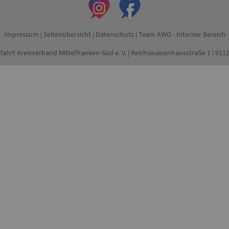
Impressum
|
Seitenübersicht
|
Datenschutz
|
Team AWO - Interner Bereich
fahrt Kreisverband Mittelfranken-Süd e. V. | Reichswaisenhausstraße 1 | 91