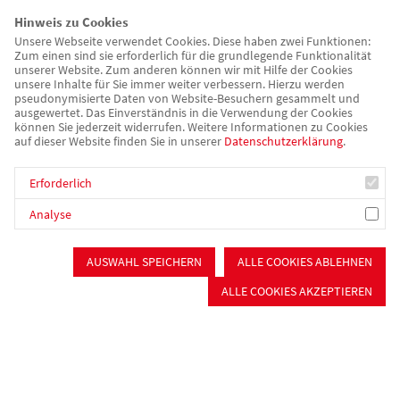
Hinweis zu Cookies
Am vergangenen Samstag stand Richard Schwager nun ein
Unsere Webseite verwendet Cookies. Diese haben zwei Funktionen:
Zum einen sind sie erforderlich für die grundlegende Funktionalität
letztes Mal hinter dem Rednerpult in seiner Funktion als
unserer Website. Zum anderen können wir mit Hilfe der Cookies
Präsidiumsvorsitzender des AWO Kreisverbandes
unsere Inhalte für Sie immer weiter verbessern. Hierzu werden
pseudonymisierte Daten von Website-Besuchern gesammelt und
Mittelfranken-Süd. Nach einer Amtsperiode tritt Schwager
ausgewertet. Das Einverständnis in die Verwendung der Cookies
nicht erneut zur Wahl an. Als Vorsitzender des ersten
können Sie jederzeit widerrufen. Weitere Informationen zu Cookies
auf dieser Website finden Sie in unserer
Datenschutzerklärung
.
Präsidiums in dieser Form prägte er dieses mithilfe seiner
Präsidiumskolleg*innen ungemein und repräsentierte den
Erforderlich
Kreisverband stets mit viel Fingerspitzengefühl. Der ehemalige
Analyse
Kreisvorsitzende der AWO Weißenburg-Gunzenhausen Willy
Bergdolt war bisher einer der beiden Stellvertreter des
Präsidiumsvorsitzenden. Er scheidet altersbedingt ebenfalls
AUSWAHL SPEICHERN
ALLE COOKIES ABLEHNEN
aus dem Gremium aus.
ALLE COOKIES AKZEPTIEREN
Rainer Mosandl, Vorstand Pflege und Psychiatrie, richtete in
seiner Rede seinen großen Dank an alle Mitarbeitenden im
Bereich Pflege und Psychiatrie für die hervorragende Arbeit
unter extrem schweren Bedingungen in den letzten Jahren und
an das Präsidium sowie insbesondere Richard Schwager für