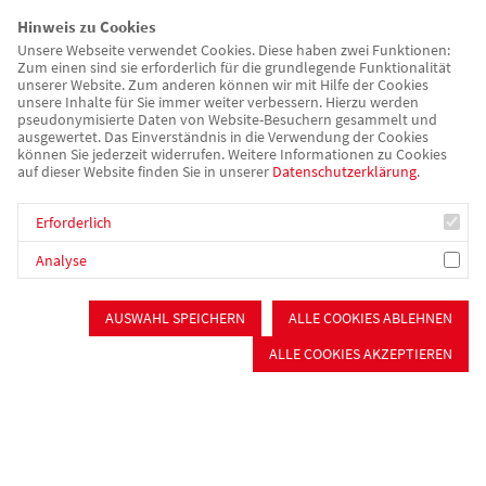
Tagespflege
Hinweis zu Cookies
Wohnen für Senioren
Unsere Webseite verwendet Cookies. Diese haben zwei Funktionen:
Zum einen sind sie erforderlich für die grundlegende Funktionalität
Seniorennetzwerk im Nürnberger Süden
unserer Website. Zum anderen können wir mit Hilfe der Cookies
unsere Inhalte für Sie immer weiter verbessern. Hierzu werden
Psychiatrie & Sucht
pseudonymisierte Daten von Website-Besuchern gesammelt und
Sozialpsychiatrischer Dienst
ausgewertet. Das Einverständnis in die Verwendung der Cookies
können Sie jederzeit widerrufen. Weitere Informationen zu Cookies
Zuverdienst & Arbeitstherapie
auf dieser Website finden Sie in unserer
Datenschutzerklärung
.
Selbsthilfefirma "Auf Draht"
Tagesstätten
Erforderlich
Persönliches Budget
Betreutes Wohnen (WG, Einzelwohnen)
Analyse
Stationäres Wohnen
AUSWAHL SPEICHERN
ALLE COOKIES ABLEHNEN
Beratung & Begleitung
Sozialpsychiatrischer Dienst
ALLE COOKIES AKZEPTIEREN
Schuldner- und Insolvenzberatung
Gemeinsam Wege finden
Wohnungslosenhilfe Schwabach
Gerontopsychiatrischer Fachdienst
Betreuungsverein