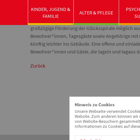
Die barrierefreie Gestaltung des Eingangsbereichs 
KINDER, JUGEND &
PSYCH
abgeschlossen und durch Herrn Mosandl, den Vorsta
ALTER & PFLEGE
FAMILIE
S
Weckerlein, Einrichtungsleitung, feierlich eingeweih
großzügige Förderung der Glücksspirale möglich wur
Bewohner*innen, Tagesgäste sowie Angehörige mit
künftig leichter ins Gebäude. Eine offene und einlad
Bewohner*innen und Gäste, die tagein und tagaus
Zurück
Hinweis zu Cookies
Unsere Webseite verwendet Cookies.
Website. Zum anderen können wir m
von Website-Besuchern gesammelt u
Informationen zu Cookies auf diese