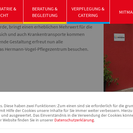
im Hermann-Vogel-Pflegezentrum ist
IATRIE &
BERATUNG &
VERPFLEGUNG &
nd für Pflege und Psychiatrie und Herrn
MITMA
UCHT
BEGLEITUNG
CATERING
t worden. Die Neugestaltung, die durch die
de, bringt einen erheblichen Mehrwert für die
 sich und auch Krankentransporte kommen
ende Gestaltung erfreut nun alle
 das Hermann-Vogel-Pflegezentrum besuchen.
 Diese haben zwei Funktionen: Zum einen sind sie erforderlich für die gru
it Hilfe der Cookies unsere Inhalte für Sie immer weiter verbessern. Hier
nd ausgewertet. Das Einverständnis in die Verwendung der Cookies können 
r Website finden Sie in unserer
Datenschutzerklärung
.