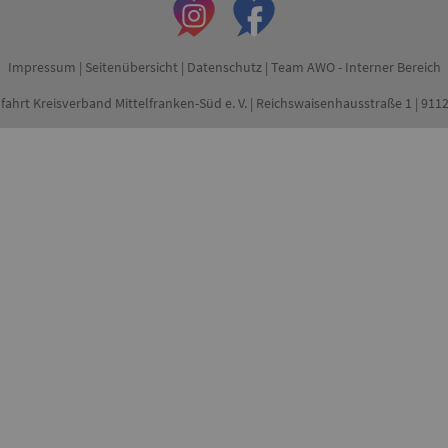
Impressum
|
Seitenübersicht
|
Datenschutz
|
Team AWO - Interner Bereich
fahrt Kreisverband Mittelfranken-Süd e. V. | Reichswaisenhausstraße 1 | 91