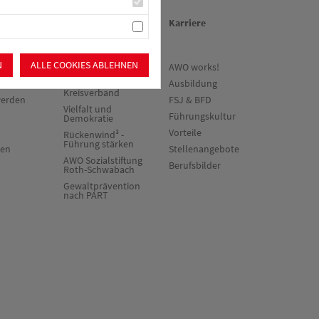
en
Über uns/Die AWO
Karriere
N
ALLE COOKIES ABLEHNEN
ne
Vision
AWO works!
vorteile
Unser
Ausbildung
Kreisverband
werden
FSJ & BFD
Vielfalt und
Führungskultur
Demokratie
Vorteile
Rückenwind³ -
Führung stärken
ten
Stellenangebote
AWO Sozialstiftung
Berufsbilder
Roth-Schwabach
Gewaltprävention
nach PART