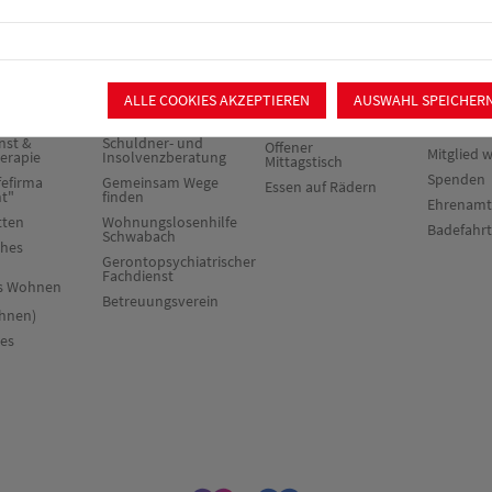
rie &
Beratung &
Verpflegung &
Mitmach
Begleitung
Catering
ALLE COOKIES AKZEPTIEREN
AUSWAHL SPEICHER
chiatrischer
Sozialpsychiatrischer
Ortsverei
Dienst
Catering
Mitglieder
nst &
Schuldner- und
Offener
Mitglied 
herapie
Insolvenzberatung
Mittagstisch
Spenden
fefirma
Gemeinsam Wege
Essen auf Rädern
ht"
finden
Ehrenamt
tten
Wohnungslosenhilfe
Badefahr
Schwabach
ches
Gerontopsychiatrischer
Fachdienst
es Wohnen
Betreuungsverein
hnen)
res