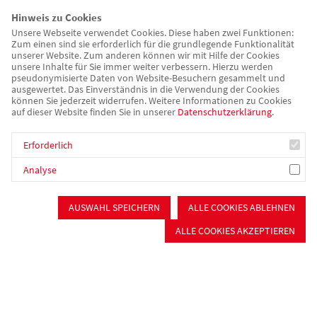
Verpflegung & Catering
Hinweis zu Cookies
Catering
Unsere Webseite verwendet Cookies. Diese haben zwei Funktionen:
Zum einen sind sie erforderlich für die grundlegende Funktionalität
Offener Mittagstisch
unserer Website. Zum anderen können wir mit Hilfe der Cookies
Essen auf Rädern
unsere Inhalte für Sie immer weiter verbessern. Hierzu werden
pseudonymisierte Daten von Website-Besuchern gesammelt und
Mitmachen
ausgewertet. Das Einverständnis in die Verwendung der Cookies
können Sie jederzeit widerrufen. Weitere Informationen zu Cookies
auf dieser Website finden Sie in unserer
Datenschutzerklärung
.
Ortsvereine
Mitgliedervorteile
Erforderlich
Mitglied werden
Spenden
Analyse
Ehrenamt
Badefahrten
AUSWAHL SPEICHERN
ALLE COOKIES ABLEHNEN
Über uns/Die AWO
ALLE COOKIES AKZEPTIEREN
Vision
Unser Kreisverband
Vielfalt und Demokratie
Rückenwind³ - Führung stärken
AWO Sozialstiftung Roth-Schwabach