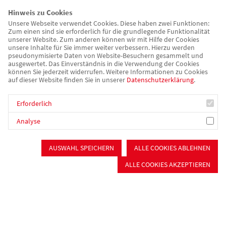
AWO-Ortsverband und zu deren Finanzierung. Zum Ärger der
Hinweis zu Cookies
Verantwortlichen im Orts- und Kreisverband wurde im
Unsere Webseite verwendet Cookies. Diese haben zwei Funktionen:
Zum einen sind sie erforderlich für die grundlegende Funktionalität
Haushaltsentwurf 2024 der Bundesregierung die Förderung
unserer Website. Zum anderen können wir mit Hilfe der Cookies
unsere Inhalte für Sie immer weiter verbessern. Hierzu werden
der MGH-Arbeit und die Freiwilligenarbeit gekürzt - was ein
pseudonymisierte Daten von Website-Besuchern gesammelt und
Grund für die Einladung des Gastes für die AWO-Gastgeber
ausgewertet. Das Einverständnis in die Verwendung der Cookies
können Sie jederzeit widerrufen. Weitere Informationen zu Cookies
war.
auf dieser Website finden Sie in unserer
Datenschutzerklärung
.
Es waren vor allem die aktuellen Sparpläne der
Erforderlich
Bundesregierung im sozialen Bereich, weswegen der
Wendelsteiner AWO-Ortsverband als Träger des MGH im
Analyse
Landkreis Roth und der AWO-Kreisverband Mittelfranken Süd
die jeweiligen Bundestagsabgeordneten aus dem hiesigen
AUSWAHL SPEICHERN
ALLE COOKIES ABLEHNEN
Wahlkreis zu einem Besuch des MGH und Gesprächsrunden
ALLE COOKIES AKZEPTIEREN
einluden. Mit Jan Plobner besuchte jetzt der erste der
Eingeladenen das „Mehrgenerationenhaus“ und bekam von
Sven Ehrhardt als Co-Vorstandsvorsitzendem des
Kreisverbands sowie von Ortsvorsitzendem Klaus Pusch viele
Informationen „aus erster Hand“.