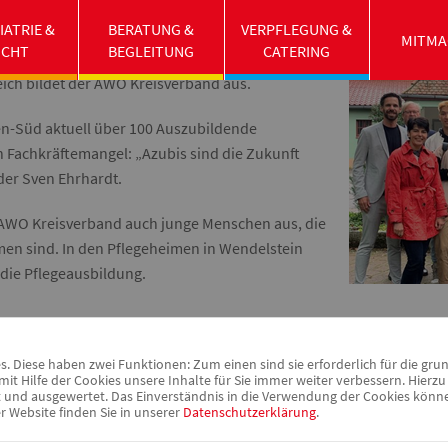
s Mittelfranken-Süd kennenlernen und
IATRIE &
BERATUNG &
VERPFLEGUNG &
gehen. Insgesamt starteten 45 Azubis diesen
MITMA
UCHT
BEGLEITUNG
CATERING
Teil davon erlernt einen Pflegeberuf, doch auch
ich bildet der AWO Kreisverband aus.
n-Süd aktuell über 100 Auszubildende
en Fachkräftemangel: „Azubis sind die Zukunft
der Sven Ehrhardt.
r AWO Kreisverband auch junge Menschen aus, die
en sind. In den Pflegeheimen in Wendelstein
 die Pflegeausbildung.
 Diese haben zwei Funktionen: Zum einen sind sie erforderlich für die gru
it Hilfe der Cookies unsere Inhalte für Sie immer weiter verbessern. Hier
nd ausgewertet. Das Einverständnis in die Verwendung der Cookies können 
r Website finden Sie in unserer
Datenschutzerklärung
.