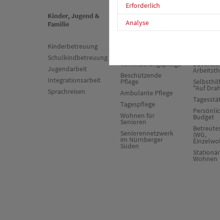
Erforderlich
Kinder, Jugend &
Senioren &
Psychiat
Analyse
Familie
Pflege
Sucht
Kinderbetreuung
Stationäre Pflege
Sozialpsy
Dienst
Schulkindbetreuung
Kurzzeit- und
Verhinderungspflege
Zuverdie
Jugendarbeit
Arbeitst
Beschützende
Integrationsarbeit
Pflege
Selbsthil
"Auf Dra
Sprachreisen
Ambulante Pflege
Tagesstä
Tagespflege
Persönli
Wohnen für
Budget
Senioren
Betreut
Seniorennetzwerk
(WG,
im Nürnberger
Einzelwo
Süden
Stationä
Wohnen