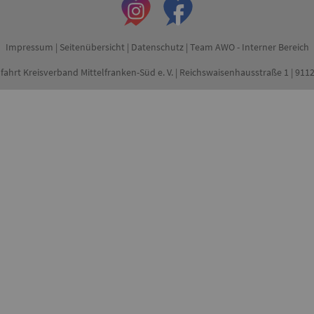
Impressum
|
Seitenübersicht
|
Datenschutz
|
Team AWO - Interner Bereich
fahrt Kreisverband Mittelfranken-Süd e. V. | Reichswaisenhausstraße 1 | 91