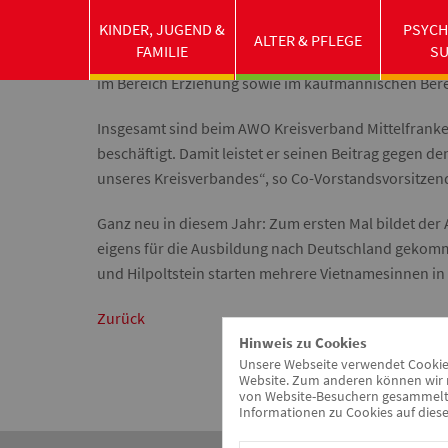
verschiedenen Einrichtungen des AWO Kreisverband
KINDER, JUGEND &
PSYCH
gemeinsam die ersten Schritte auf ihrem neuen Weg 
ALTER & PFLEGE
FAMILIE
S
Herbst ihre Ausbildung im Kreisverband. Der größte 
im Bereich Erziehung sowie im kaufmännischen Bere
Insgesamt sind beim AWO Kreisverband Mittelfranke
beschäftigt. Damit leistet er seinen Beitrag gegen d
unseres Kreisverbandes“, so Co-Vorstandsvorsitzen
Ganz neu in diesem Jahr: Zum ersten Mal bildet de
eigens für die Ausbildung nach Deutschland gekomm
und Hilpoltstein starten mehrere Vietnamesinnen in
Zurück
Hinweis zu Cookies
Unsere Webseite verwendet Cookies.
Website. Zum anderen können wir m
von Website-Besuchern gesammelt u
Informationen zu Cookies auf diese