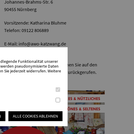
Johannes-Brahms-Str. 6
90455 Nürnberg
Vorsitzende: Katharina Bluhme
Telefon: 09122 806889
E-Mail:
info@awo-katzwang.de
Telefon: 09122 694433
ndlegende Funktionalität unserer
Flexible Bürozeiten: Bitte sprechen Sie auf den
zu werden pseudonymisierte Daten
Sie jederzeit widerrufen. Weitere
Anrufbeantworter, Sie werden zurückgerufen.
N
ALLE COOKIES ABLEHNEN