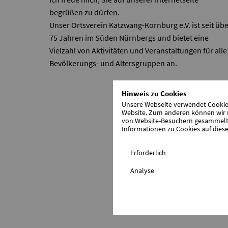
begrüßen zu dürfen.
Unser Ortsverein Katzwang-Kornburg e.V. ist seit üb
75 Jahren im Süden Nürnbergs und bietet eine
Vielzahl von Aktivitäten und Veranstaltungen für alle
Bevölkerungs- und Altersgruppen an.
Hinweis zu Cookies
Unsere Webseite verwendet Cookies.
Website. Zum anderen können wir m
von Website-Besuchern gesammelt u
Informationen zu Cookies auf diese
Erforderlich
Analyse