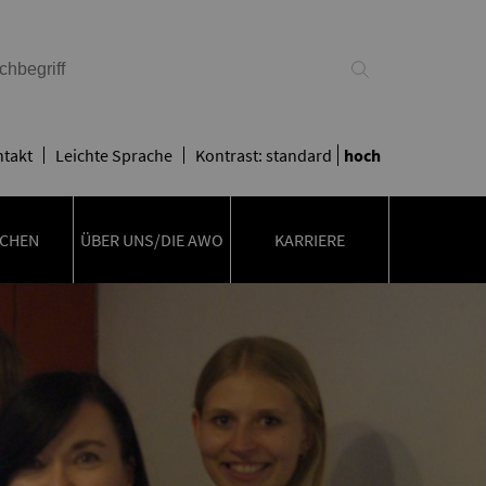
takt
Leichte Sprache
Kontrast:
standard
hoch
CHEN
ÜBER UNS/DIE AWO
KARRIERE