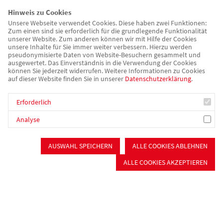
Zuständigkeitsbereich die Verantwortung. In der Verwaltung
Hinweis zu Cookies
sind die Mitarbeiter gleichberechtigt, wobei Schwerpunkte in
Unsere Webseite verwendet Cookies. Diese haben zwei Funktionen:
der Zuständigkeit gebildet werden können.
Zum einen sind sie erforderlich für die grundlegende Funktionalität
unserer Website. Zum anderen können wir mit Hilfe der Cookies
unsere Inhalte für Sie immer weiter verbessern. Hierzu werden
Ihre Ansprechpartner sind:
pseudonymisierte Daten von Website-Besuchern gesammelt und
ausgewertet. Das Einverständnis in die Verwendung der Cookies
können Sie jederzeit widerrufen. Weitere Informationen zu Cookies
Einrichtungsleitung
auf dieser Website finden Sie in unserer
Datenschutzerklärung
.
Caroline v. Kochansky
Erforderlich
Telefon: 09147 946888-11
Analyse
E-Mail:
c.kochansky@awo-mfrs.de
AUSWAHL SPEICHERN
ALLE COOKIES ABLEHNEN
Verwaltung
ALLE COOKIES AKZEPTIEREN
Manuela Kuschel
Telefon: 09147 946888-0
E-Mail:
heim.wengen@awo-mfrs.de
Pflegedienstleitung