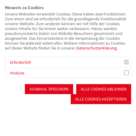
Hinweis zu Cookies
Senioren &
Pflege
Unsere Webseite verwendet Cookies. Diese haben zwei Funktionen:
Zum einen sind sie erforderlich für die grundlegende Funktionalität
Stationäre Pflege
unserer Website. Zum anderen können wir mit Hilfe der Cookies
Kurzzeit- und Verhinderungspflege
unsere Inhalte für Sie immer weiter verbessern. Hierzu werden
Beschützende Pflege
pseudonymisierte Daten von Website-Besuchern gesammelt und
ausgewertet. Das Einverständnis in die Verwendung der Cookies
Ambulante Pflege
können Sie jederzeit widerrufen. Weitere Informationen zu Cookies
Tagespflege
auf dieser Website finden Sie in unserer
Datenschutzerklärung
.
Wohnen für Senioren
Seniorennetzwerk im Nürnberger Süden
Erforderlich
Psychiatrie & Sucht
Analyse
Sozialpsychiatrischer Dienst
Zuverdienst & Arbeitstherapie
AUSWAHL SPEICHERN
ALLE COOKIES ABLEHNEN
Selbsthilfefirma "Auf Draht"
Tagesstätten
ALLE COOKIES AKZEPTIEREN
Persönliches Budget
Betreutes Wohnen (WG, Einzelwohnen)
Stationäres Wohnen
Beratung & Begleitung