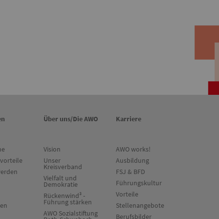
en
Über uns/Die AWO
Karriere
ne
Vision
AWO works!
vorteile
Unser
Ausbildung
Kreisverband
werden
FSJ & BFD
Vielfalt und
Führungskultur
Demokratie
Vorteile
Rückenwind³ -
Führung stärken
ten
Stellenangebote
AWO Sozialstiftung
Berufsbilder