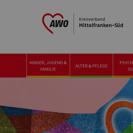
KINDER, JUGEND &
PSYCH
ALTER & PFLEGE
FAMILIE
S