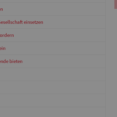
en
esellschaft einsetzen
fordern
ein
ende bieten