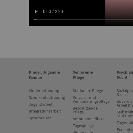
Kinder, Jugend &
Senioren &
Psychiat
Familie
Pflege
Sucht
Kinderbetreuung
Stationäre Pflege
Sozialpsy
Dienst
Schulkindbetreuung
Kurzzeit- und
Verhinderungspflege
Zuverdie
Jugendarbeit
Arbeitst
Beschützende
Integrationsarbeit
Pflege
Selbsthil
"Auf Dra
Sprachreisen
Ambulante Pflege
Tagesstä
Tagespflege
Persönli
Wohnen für