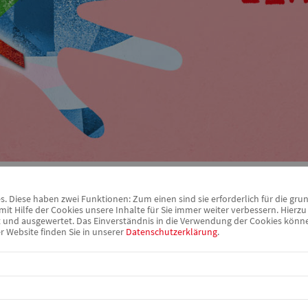
 Diese haben zwei Funktionen: Zum einen sind sie erforderlich für die gru
it Hilfe der Cookies unsere Inhalte für Sie immer weiter verbessern. Hier
s dazu kam.
nd ausgewertet. Das Einverständnis in die Verwendung der Cookies können 
r Website finden Sie in unserer
Datenschutzerklärung
.
g für Tag unter dem Dach unseres AWO Kreisverbandes ­
der, ­Senior*innen sowie Menschen in besonderen
 Was möchten sie mit ihrem Einsatz ­erreichen?