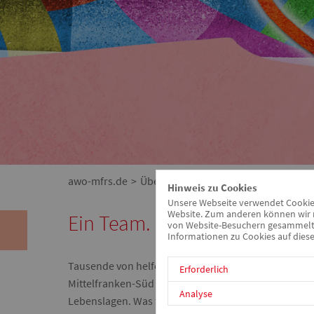
awo-mfrs.de
Über uns/Die AWO
Vision
Hinweis zu Cookies
Unsere Webseite verwendet Cookies.
Website. Zum anderen können wir m
Ein Team. Eine Vision. Wie e
von Website-Besuchern gesammelt u
Informationen zu Cookies auf diese
Tausende von helfenden Händen ­engagieren sich Ta
Erforderlich
Mittelfranken-Süd haupt- und ehren­amtlich für Kin
Analyse
Lebenslagen. Was treibt sie in ihrem Engagement an?