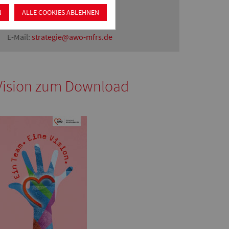
91126 Schwabach
N
ALLE COOKIES ABLEHNEN
Telefon: 09122 9341 0
E-Mail:
strategie@awo-mfrs.de
Vision zum Download