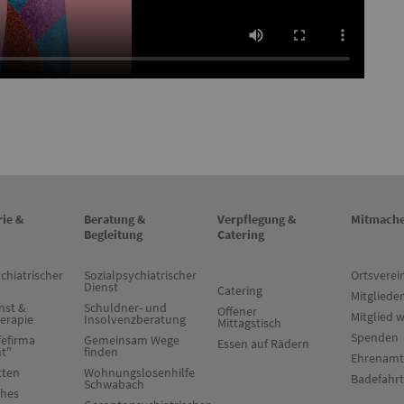
rie &
Beratung &
Verpflegung &
Mitmach
Begleitung
Catering
chiatrischer
Sozialpsychiatrischer
Ortsverei
Dienst
Catering
Mitglieder
nst &
Schuldner- und
Offener
Mitglied 
herapie
Insolvenzberatung
Mittagstisch
Spenden
fefirma
Gemeinsam Wege
Essen auf Rädern
ht"
finden
Ehrenamt
tten
Wohnungslosenhilfe
Badefahr
Schwabach
ches