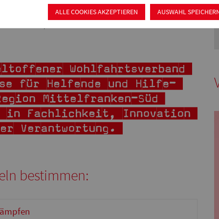
tigen Strategieentwicklung für unseren Kreisverband
ALLE COOKIES AKZEPTIEREN
AUSWAHL SPEICHER
eine ­Vision, die nun Leitbild unseres ­Handelns ist.
eln bestimmen:
kämpfen