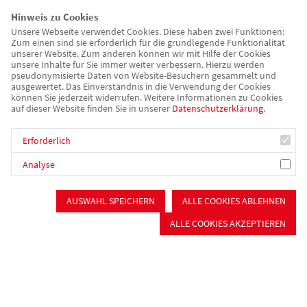
Kontakt
Hinweis zu Cookies
Unsere Webseite verwendet Cookies. Diese haben zwei Funktionen:
Zum einen sind sie erforderlich für die grundlegende Funktionalität
AWO Kreisverband Mittelfranken-Süd e. V.
unserer Website. Zum anderen können wir mit Hilfe der Cookies
unsere Inhalte für Sie immer weiter verbessern. Hierzu werden
Reichswaisenhausstraße 1
pseudonymisierte Daten von Website-Besuchern gesammelt und
91126 Schwabach
ausgewertet. Das Einverständnis in die Verwendung der Cookies
können Sie jederzeit widerrufen. Weitere Informationen zu Cookies
Telefon: 09122 9341 0
auf dieser Website finden Sie in unserer
Datenschutzerklärung
.
E-Mail:
info@awo-mfrs.de
Erforderlich
Downloads
Analyse
AUSWAHL SPEICHERN
ALLE COOKIES ABLEHNEN
Satzung der AWO Mittelfranken-Süd
ALLE COOKIES AKZEPTIEREN
AWO-Verbandsstatut