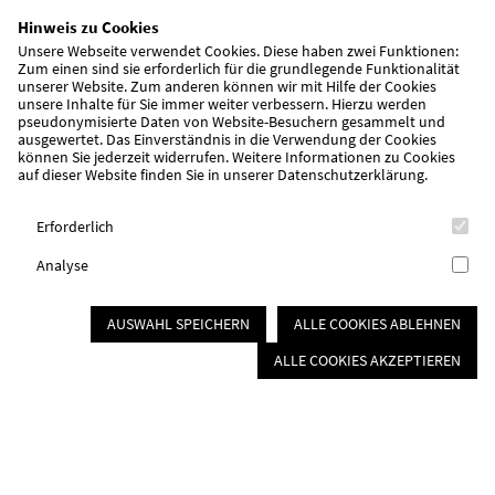
Hinweis zu Cookies
Christoph Jäger, Caroline Consentino, Wolfgang Hunner
Unsere Webseite verwendet Cookies. Diese haben zwei Funktionen:
Zum einen sind sie erforderlich für die grundlegende Funktionalität
unserer Website. Zum anderen können wir mit Hilfe der Cookies
Der Stiftungsrat
unsere Inhalte für Sie immer weiter verbessern. Hierzu werden
pseudonymisierte Daten von Website-Besuchern gesammelt und
ausgewertet. Das Einverständnis in die Verwendung der Cookies
berät, unterstützt und überwacht den Stiftungsvorstand. Er
können Sie jederzeit widerrufen. Weitere Informationen zu Cookies
besteht aus acht Mitgliedern:
auf dieser Website finden Sie in unserer
Datenschutzerklärung
.
Sven Ehrhardt, Hartmut Hetzelein, Uwe Heyder, Jürgen Feicht,
Erforderlich
Susanne Lindner, Jürg Regler, Jürgen Rohmer
Analyse
AUSWAHL SPEICHERN
ALLE COOKIES ABLEHNEN
Kinder, Jugend & Familie
ALLE COOKIES AKZEPTIEREN
Kinderbetreuung
Schulkindbetreuung
Jugendarbeit
Integrationsarbeit
Sprachreisen