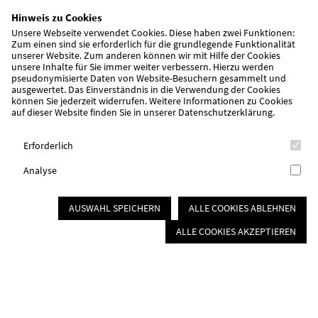
Hinweis zu Cookies
Unsere Webseite verwendet Cookies. Diese haben zwei Funktionen:
Zum einen sind sie erforderlich für die grundlegende Funktionalität
unserer Website. Zum anderen können wir mit Hilfe der Cookies
unsere Inhalte für Sie immer weiter verbessern. Hierzu werden
pseudonymisierte Daten von Website-Besuchern gesammelt und
Kinder, Jugend & Familie
ausgewertet. Das Einverständnis in die Verwendung der Cookies
Kinderbetreuung
können Sie jederzeit widerrufen. Weitere Informationen zu Cookies
auf dieser Website finden Sie in unserer
Datenschutzerklärung
.
Schulkindbetreuung
Jugendarbeit
Erforderlich
Integrationsarbeit
Sprachreisen
Analyse
Senioren &
Pflege
AUSWAHL SPEICHERN
ALLE COOKIES ABLEHNEN
Stationäre Pflege
ALLE COOKIES AKZEPTIEREN
Kurzzeit- und Verhinderungspflege
Beschützende Pflege
Ambulante Pflege
Tagespflege
Wohnen für Senioren
Seniorennetzwerk im Nürnberger Süden