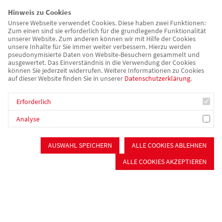
Hinweis zu Cookies
Unsere Webseite verwendet Cookies. Diese haben zwei Funktionen:
Zum einen sind sie erforderlich für die grundlegende Funktionalität
unserer Website. Zum anderen können wir mit Hilfe der Cookies
unsere Inhalte für Sie immer weiter verbessern. Hierzu werden
pseudonymisierte Daten von Website-Besuchern gesammelt und
ausgewertet. Das Einverständnis in die Verwendung der Cookies
Seniorenwohnen Hilpoltstein
können Sie jederzeit widerrufen. Weitere Informationen zu Cookies
auf dieser Website finden Sie in unserer
Datenschutzerklärung
.
In unserem Betreuten Wohnen im Sozialen Kompetenz-
Erforderlich
Zentrum in Hilpoltstein bieten wir 16 Mietobjekte speziell für
Senior*innen an. Alle Räumlichkeiten sind per Aufzug
Analyse
erreichbar, die Mietwohnungen sind komplett schwellenlos
gestaltet.
AUSWAHL SPEICHERN
ALLE COOKIES ABLEHNEN
ALLE COOKIES AKZEPTIEREN