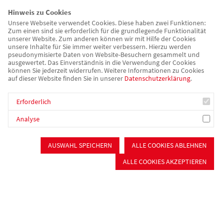
Hinweis zu Cookies
Unsere Webseite verwendet Cookies. Diese haben zwei Funktionen:
Zum einen sind sie erforderlich für die grundlegende Funktionalität
unserer Website. Zum anderen können wir mit Hilfe der Cookies
unsere Inhalte für Sie immer weiter verbessern. Hierzu werden
pseudonymisierte Daten von Website-Besuchern gesammelt und
ausgewertet. Das Einverständnis in die Verwendung der Cookies
können Sie jederzeit widerrufen. Weitere Informationen zu Cookies
auf dieser Website finden Sie in unserer
Datenschutzerklärung
.
Erforderlich
Analyse
awo-mfrs.de
Alter & Pflege
AUSWAHL SPEICHERN
ALLE COOKIES ABLEHNEN
Seniorenwohnen in Katzwang
ALLE COOKIES AKZEPTIEREN
Mitten im lebendigen Stadtteil Nürnberg-Katzwang bietet
unsere moderne Seniorenwohnanlage älteren Menschen ein
Zuhause, das Selbstständigkeit und Sicherheit vereint. 43