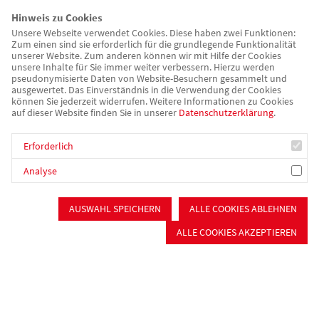
Hinweis zu Cookies
Die Eigenbeteiligung für einen Platz in unseren Häusern setzt
Unsere Webseite verwendet Cookies. Diese haben zwei Funktionen:
sich im Einzelfall unterschiedlich aus den Pflegekosten
Zum einen sind sie erforderlich für die grundlegende Funktionalität
unserer Website. Zum anderen können wir mit Hilfe der Cookies
abzüglich der Leistungen der Pflegeversicherung zusammen.
unsere Inhalte für Sie immer weiter verbessern. Hierzu werden
Diesbezüglich beraten wir Sie gerne vorab telefonisch oder in
pseudonymisierte Daten von Website-Besuchern gesammelt und
ausgewertet. Das Einverständnis in die Verwendung der Cookies
einem persönlichen Gespräch.
können Sie jederzeit widerrufen. Weitere Informationen zu Cookies
auf dieser Website finden Sie in unserer
Datenschutzerklärung
.
Pflegestützpunkte können Sie zudem bezüglich möglicher
Finanzierungshilfen weiterhelfen.
Erforderlich
Analyse
AUSWAHL SPEICHERN
ALLE COOKIES ABLEHNEN
ALLE COOKIES AKZEPTIEREN