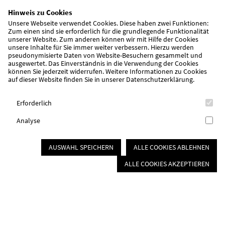
AWO Tagesstätte "Brücke"
Hinweis zu Cookies
Weißenburg
Unsere Webseite verwendet Cookies. Diese haben zwei Funktionen:
Zum einen sind sie erforderlich für die grundlegende Funktionalität
unserer Website. Zum anderen können wir mit Hilfe der Cookies
Die Tagesstätte "Brücke" in Weißenburg ist eine ambulante
unsere Inhalte für Sie immer weiter verbessern. Hierzu werden
Einrichtung für Menschen mit psychischen Erkrankungen, die
pseudonymisierte Daten von Website-Besuchern gesammelt und
außerhalb von Kliniken und Heimen leben. Viele der psychisch
ausgewertet. Das Einverständnis in die Verwendung der Cookies
und seelisch kranken Tagesstättenbesucher haben
können Sie jederzeit widerrufen. Weitere Informationen zu Cookies
auf dieser Website finden Sie in unserer
Datenschutzerklärung
.
Schwierigkeiten ihren Alltag und Wochenablauf alleine
auszufüllen und zu gestalten. Hier unterstützen wir.
Erforderlich
Analyse
AUSWAHL SPEICHERN
ALLE COOKIES ABLEHNEN
ALLE COOKIES AKZEPTIEREN