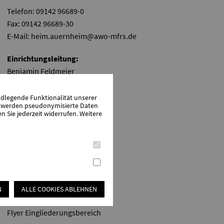
Telefon: 09142 96689-0
Fax: 09142 96689-30
E-Mail:
heim.auernheim@awo-mfrs.de
Einrichtungsleitung:
Benjamin Feldmeier
ndlegende Funktionalität unserer
zu werden pseudonymisierte Daten
Sie jederzeit widerrufen. Weitere
Downloads
Anmeldung zur Heimaufnahme
N
Ärzlicher Fragebogen
ALLE COOKIES ABLEHNEN
Flyer Eingliederungsbereich