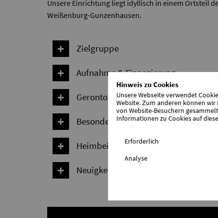
Unsere Einrichtung liegt idyllisch in einem Ortsteil 
Weißenburg-Gunzenhausen.
Zielgruppe
Aufnahme & Finanzierung
Hinweis zu Cookies
Gerontopsychiatrischer Bereich (SGB
Unsere Webseite verwendet Cookies.
Website. Zum anderen können wir m
von Website-Besuchern gesammelt u
Informationen zu Cookies auf diese
Besondere Wohnform für psychisch L
Erforderlich
Heimbeirat
Analyse
Neuigkeiten