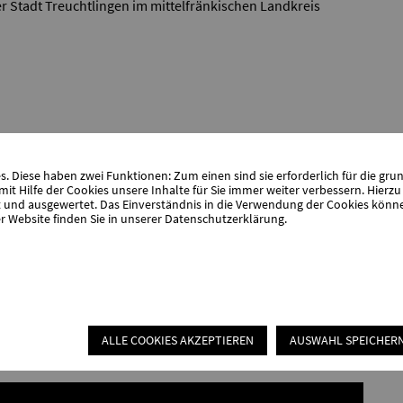
der Stadt Treuchtlingen im mittelfränkischen Landkreis
 XI)
 Diese haben zwei Funktionen: Zum einen sind sie erforderlich für die gru
it Hilfe der Cookies unsere Inhalte für Sie immer weiter verbessern. Hier
nd ausgewertet. Das Einverständnis in die Verwendung der Cookies können 
r Website finden Sie in unserer
Datenschutzerklärung
.
angzeiterkrankte (SGB IX)
ALLE COOKIES AKZEPTIEREN
AUSWAHL SPEICHER