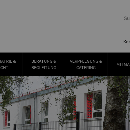
Kon
IATRIE &
BERATUNG &
VERPFLEGUNG &
MITMA
UCHT
BEGLEITUNG
CATERING