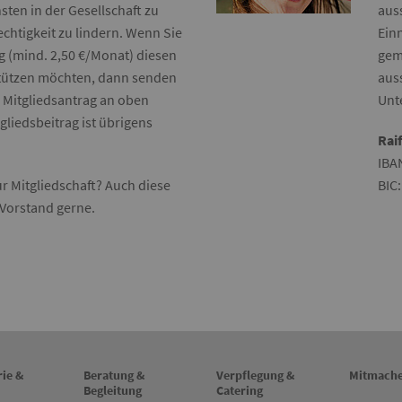
ten in der Gesellschaft zu
aus
chtigkeit zu lindern. Wenn Sie
Ein
g (mind. 2,50 €/Monat) diesen
gem
stützen möchten, dann senden
auss
n Mitgliedsantrag an oben
Unte
gliedsbeitrag ist übrigens
Rai
IBA
r Mitgliedschaft? Auch diese
BIC
Vorstand gerne.
rie &
Beratung &
Verpflegung &
Mitmach
Begleitung
Catering