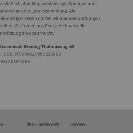
schließlich über Mitgliedsbeiträge, Spenden und
nahmen aus der Landessammlung. Als
einnütziger Verein dürfen wir Spendenquittungen
tellen. Wir freuen uns über jede finanzielle
rstützung die uns erreicht.
ffeisenbank Greding-Thalmässing eG
N: DE30 7606 9462 0003 2289 83
: BYLADEM1SRS
en
Über uns/Die AWO
Karriere