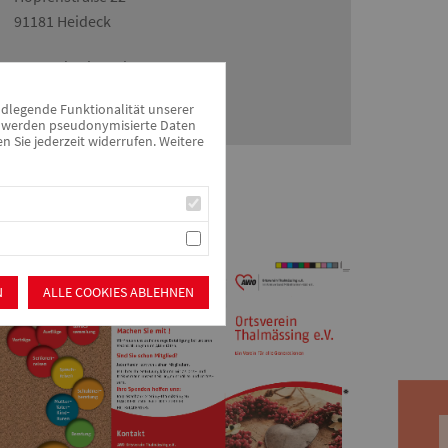
91181 Heideck
Irmgard Schertel
Telefon: 09147 946888-0
ndlegende Funktionalität unserer
Mobil: 0171 6180220
zu werden pseudonymisierte Daten
Sie jederzeit widerrufen. Weitere
Flyer
N
ALLE COOKIES ABLEHNEN