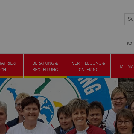
Kon
IATRIE &
BERATUNG &
VERPFLEGUNG &
MITMA
UCHT
BEGLEITUNG
CATERING