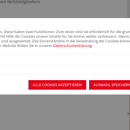
 von Nichtmitgliedern
 Diese haben zwei Funktionen: Zum einen sind sie erforderlich für die gru
it Hilfe der Cookies unsere Inhalte für Sie immer weiter verbessern. Hier
nd ausgewertet. Das Einverständnis in die Verwendung der Cookies können 
 zählen wir zu den jüngeren Ortsvereinen im Kreisverband
r Website finden Sie in unserer
Datenschutzerklärung
.
 diese Altersgruppe ausgelegt. Der Fokus unserer
 der AWO nach Außen zu tragen und zu stützen. Wir zeigen uns
schaft und versuchen oft und unkompliziert zu helfen. Wir
teiligen wir uns aktiv an verschiedenen Aktionen und klären
s Wertvolles anzuerkennen und zu schützen
ALLE COOKIES AKZEPTIEREN
AUSWAHL SPEICHER