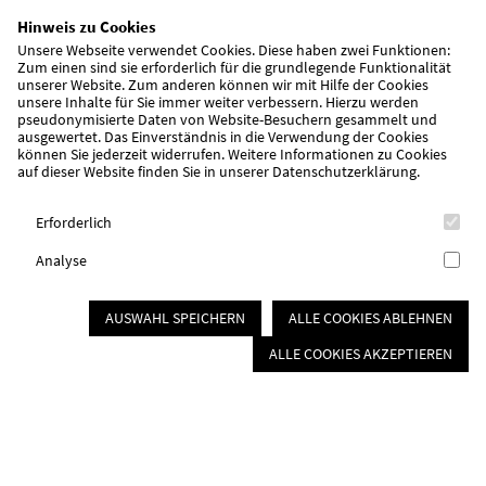
Hinweis zu Cookies
Unsere Webseite verwendet Cookies. Diese haben zwei Funktionen:
Zum einen sind sie erforderlich für die grundlegende Funktionalität
unserer Website. Zum anderen können wir mit Hilfe der Cookies
unsere Inhalte für Sie immer weiter verbessern. Hierzu werden
pseudonymisierte Daten von Website-Besuchern gesammelt und
ausgewertet. Das Einverständnis in die Verwendung der Cookies
können Sie jederzeit widerrufen. Weitere Informationen zu Cookies
auf dieser Website finden Sie in unserer
Datenschutzerklärung
.
Katharina Bluhme, 1. Vorsitzende
Erforderlich
Über uns
Analyse
Mit über 300 Mitgliedern sind wir eine starke Gemeinschaft, mit
AUSWAHL SPEICHERN
ALLE COOKIES ABLEHNEN
vielen unterschiedlichen Aktivitäten und
ALLE COOKIES AKZEPTIEREN
Angeboten, welche wir überwiegend in unserem
wunderschönen Bürgertreff in Katzwang anbieten.
Bürgertreff