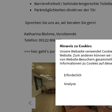
Barrierefreiheit / behindertengerechte Toilett
Parkmöglichkeiten direkt vor der Tür
Sprechen Sie uns an, wir beraten Sie gern!
Katharina Bluhme, Vorsitzende
Telefon: 09122 806889
Hinweis zu Cookies
>>> hier geht's zur Preisliste für Vermietungen
Unsere Webseite verwendet Cookies.
Website. Zum anderen können wir m
von Website-Besuchern gesammelt u
Informationen zu Cookies auf diese
Erforderlich
Analyse