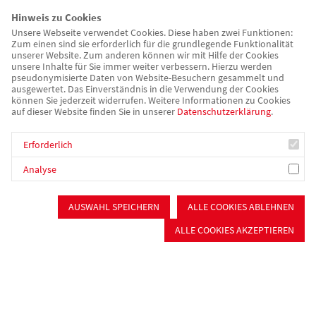
Verpflegung & Catering
Hinweis zu Cookies
Catering
Unsere Webseite verwendet Cookies. Diese haben zwei Funktionen:
Zum einen sind sie erforderlich für die grundlegende Funktionalität
Offener Mittagstisch
unserer Website. Zum anderen können wir mit Hilfe der Cookies
Essen auf Rädern
unsere Inhalte für Sie immer weiter verbessern. Hierzu werden
pseudonymisierte Daten von Website-Besuchern gesammelt und
Mitmachen
ausgewertet. Das Einverständnis in die Verwendung der Cookies
können Sie jederzeit widerrufen. Weitere Informationen zu Cookies
auf dieser Website finden Sie in unserer
Datenschutzerklärung
.
Ortsvereine
Mitgliedervorteile
Erforderlich
Mitglied werden
Spenden
Analyse
Ehrenamt
Badefahrten
AUSWAHL SPEICHERN
ALLE COOKIES ABLEHNEN
Über uns/Die AWO
ALLE COOKIES AKZEPTIEREN
Vision
Unser Kreisverband
Vielfalt und Demokratie
Rückenwind³ - Führung stärken
AWO Sozialstiftung Roth-Schwabach