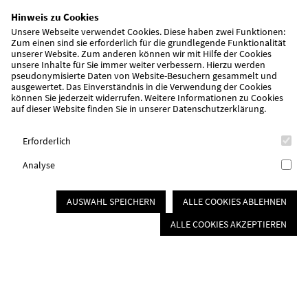
Hinweis zu Cookies
Unsere Webseite verwendet Cookies. Diese haben zwei Funktionen:
Zum einen sind sie erforderlich für die grundlegende Funktionalität
unserer Website. Zum anderen können wir mit Hilfe der Cookies
unsere Inhalte für Sie immer weiter verbessern. Hierzu werden
pseudonymisierte Daten von Website-Besuchern gesammelt und
ausgewertet. Das Einverständnis in die Verwendung der Cookies
können Sie jederzeit widerrufen. Weitere Informationen zu Cookies
auf dieser Website finden Sie in unserer
Datenschutzerklärung
.
Erforderlich
Analyse
awo-mfrs.de
Mitmachen
Ortsvereine
Abenberg
AUSWAHL SPEICHERN
ALLE COOKIES ABLEHNEN
Herzlich Willkommen im AWO
ALLE COOKIES AKZEPTIEREN
Ortsverein Abenberg
Wir freuen uns, Sie bei uns begrüßen zu dürfen. Wir sind ein